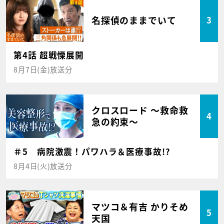
名探偵のままでいて
3
第4話 超戦慄展開
8月7日(金)放送分
クロスロード ～救命救
4
急の約束～
＃5 病院激震！パワハラ＆医療事故!?
8月4日(火)放送分
マツコ＆有吉 かりそめ
5
天国