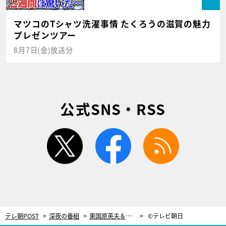
マツコのTシャツ洗濯事情 たくろうの滋賀の魅力
プレゼンツアー
8月7日(金)放送分
公式SNS・RSS
twitter
facebook
rss
テレ朝POST
深夜の番組
東国原英夫＆東貴博、“ガチ評価”で豹変！芸能人オススメの店は本当に美味しい？
©テレビ朝日