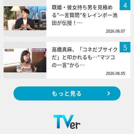
4
既婚・彼女持ち男を見極め
る“一言質問”をレインボー池
田が伝授！…
2026.08.07
5
高橋真麻、「コネだブサイク
だ」と叩かれるも…“マツコ
の一言”から…
2026.08.05
もっと見る