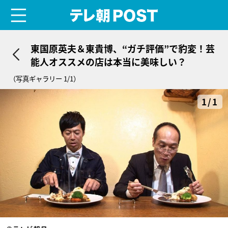
menu
テレ朝POST
東国原英夫＆東貴博、“ガチ評価”で豹変！芸
能人オススメの店は本当に美味しい？
（写真ギャラリー 1/1）
1/1