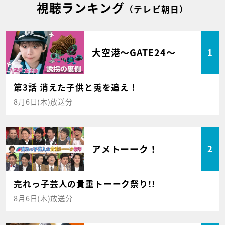
視聴ランキング
（テレビ朝日）
大空港～GATE24～
1
第3話 消えた子供と兎を追え！
8月6日(木)放送分
アメトーーク！
2
売れっ子芸人の貴重トーーク祭り!!
8月6日(木)放送分