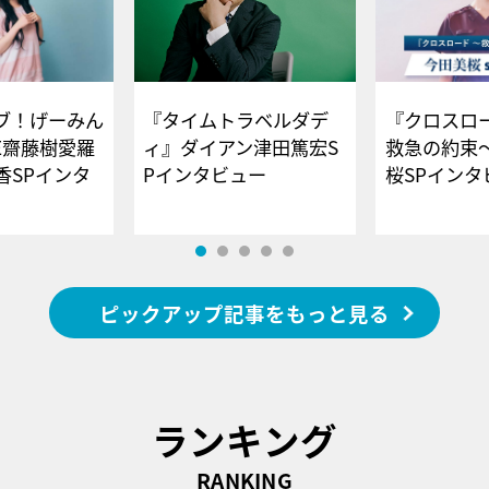
ブ！げーみん
『タイムトラベルダデ
『クロスロー
E齋藤樹愛羅
ィ』ダイアン津田篤宏S
救急の約束
香SPインタ
Pインタビュー
桜SPイ
ピックアップ記事をもっと見る
ランキング
RANKING