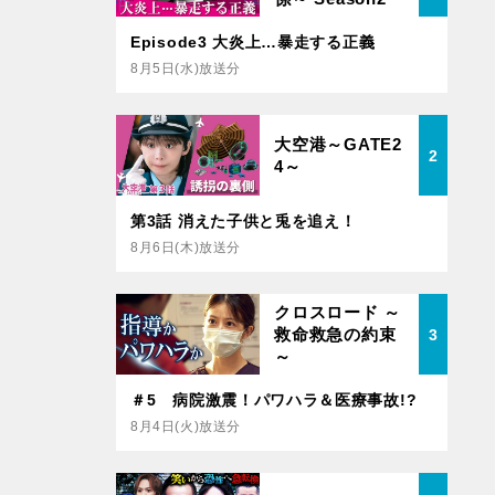
Episode3 大炎上…暴走する正義
8月5日(水)放送分
大空港～GATE2
2
4～
第3話 消えた子供と兎を追え！
8月6日(木)放送分
クロスロード ～
救命救急の約束
3
～
＃5 病院激震！パワハラ＆医療事故!?
8月4日(火)放送分