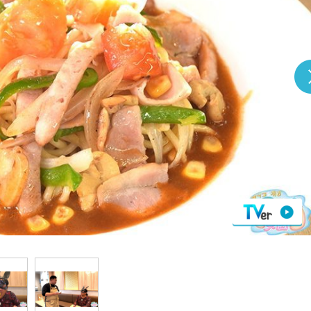
『アイ＝ラブ！げーみん
E齋藤樹愛羅＆佐々木舞
ビュー