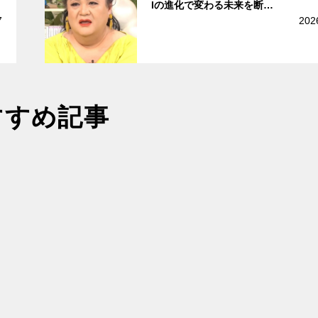
Iの進化で変わる未来を断…
7
202
すすめ記事