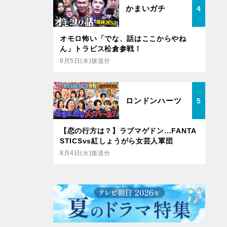
かまいガチ
4
オモロ怖い「でな、話はここからやね
ん」トラビス松倉参戦！
8月5日(水)放送分
ロンドンハーツ
5
【恋の行方は？】ラブマゲドン…FANTA
STICSvs紅しょうがら女芸人軍団
8月4日(火)放送分