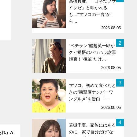
高橋真麻、「コネだブサ
イクだ」と叩かれる
も…“マツコの一言”か
ら…
2026.08.05
2
“ベテラン”船越英一郎が
クビ覚悟のパワハラ謝罪
拒否！“後輩”だけ…
2026.08.05
3
マツコ、初めて食べたと
きの“衝撃度ナンバーワ
ングルメ”を告白「…
2026.08.05
4
若槻千夏、家族にはある
のに…家で自分だけ“な
あれ」A