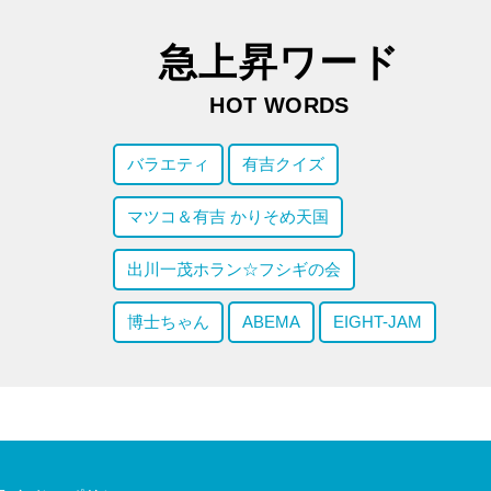
急上昇ワード
HOT WORDS
バラエティ
有吉クイズ
マツコ＆有吉 かりそめ天国
出川一茂ホラン☆フシギの会
博士ちゃん
ABEMA
EIGHT-JAM