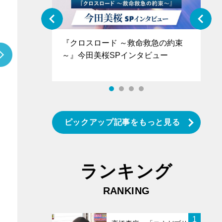
ぐ』＝LOV
『クロスロード ～救命救急の約束
『
香SPインタ
～』今田美桜SPインタビュー
ロ
タ
ピックアップ記事をもっと見る
ランキング
RANKING
1