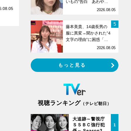
いもの”告白 あわや…
6.08.05
2026.08.05
5
藤本美貴、14歳長男の
服に異変→聞かされた“4
文字の理由”に困惑「…
2026.08.05
もっと見る
視聴ランキング
（テレビ朝日）
大追跡～警視庁
ＳＳＢＣ強行犯
1
係～ Season2