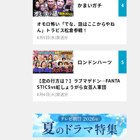
かまいガチ
4
オモロ怖い「でな、話はここからやね
ん」トラビス松倉参戦！
8月5日(水)放送分
ロンドンハーツ
5
【恋の行方は？】ラブマゲドン…FANTA
STICSvs紅しょうがら女芸人軍団
8月4日(火)放送分