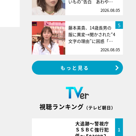
いもの”告白 あわや…
2026.08.05
5
藤本美貴、14歳長男の
服に異変→聞かされた“4
文字の理由”に困惑「…
2026.08.05
もっと見る
視聴ランキング
（テレビ朝日）
大追跡～警視庁
ＳＳＢＣ強行犯
1
係～ Season2