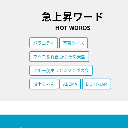
急上昇ワード
HOT WORDS
バラエティ
有吉クイズ
マツコ＆有吉 かりそめ天国
出川一茂ホラン☆フシギの会
博士ちゃん
ABEMA
EIGHT-JAM