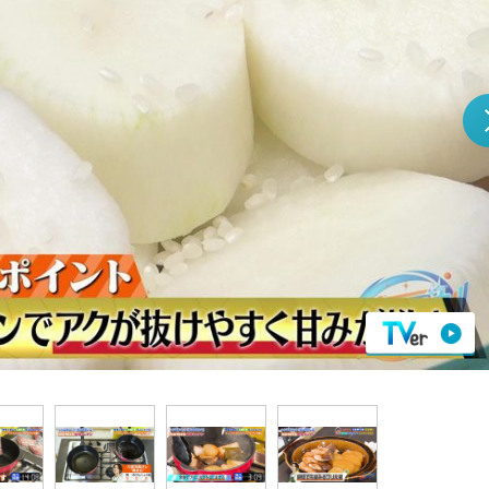
『アイ＝ラブ！げーみん
E齋藤樹愛羅＆佐々木舞
ビュー