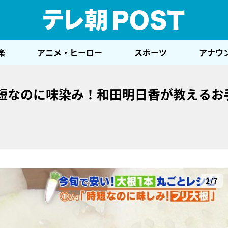
テレ
楽
アニメ・ヒーロー
スポーツ
アナウ
時短なのに味染み！和田明日香が教えるお
2/7