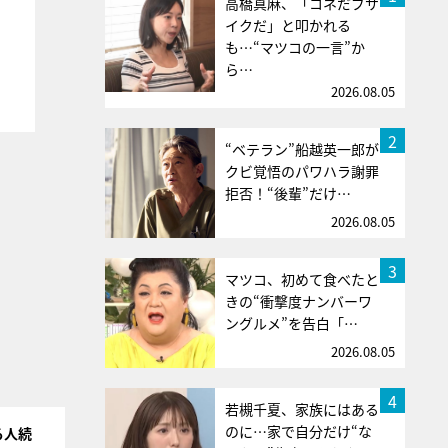
高橋真麻、「コネだブサ
イクだ」と叩かれる
も…“マツコの一言”か
ら…
2026.08.05
2
“ベテラン”船越英一郎が
クビ覚悟のパワハラ謝罪
拒否！“後輩”だけ…
2026.08.05
3
マツコ、初めて食べたと
きの“衝撃度ナンバーワ
ングルメ”を告白「…
2026.08.05
4
若槻千夏、家族にはある
のに…家で自分だけ“な
る人続