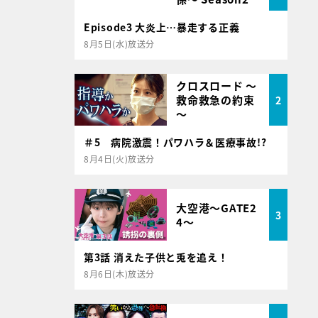
Episode3 大炎上…暴走する正義
8月5日(水)放送分
クロスロード ～
救命救急の約束
2
～
＃5 病院激震！パワハラ＆医療事故!?
8月4日(火)放送分
大空港～GATE2
3
4～
第3話 消えた子供と兎を追え！
8月6日(木)放送分