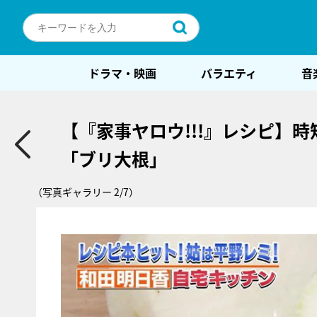
ドラマ・映画
バラエティ
音
【『家事ヤロウ!!!』レシピ】
「ブリ大根」
（写真ギャラリー 2/7）