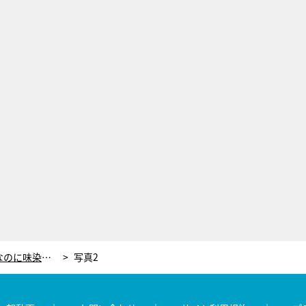
【『家事ヤロウ!!!』レシピ】時短なのに味染み！和田明日香が教えるお手軽「ブリ大根」
写真2