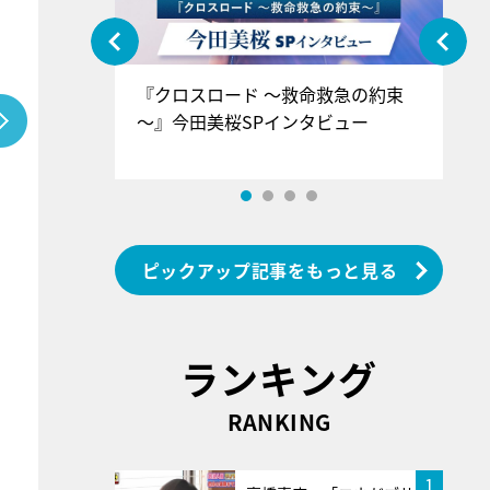
ぐ』＝LOV
『クロスロード ～救命救急の約束
『
香SPインタ
～』今田美桜SPインタビュー
ロ
ン
ピックアップ記事をもっと見る
ランキング
RANKING
1