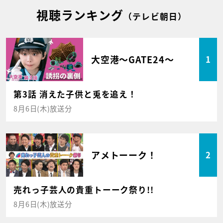
視聴ランキング
（テレビ朝日）
大空港～GATE24～
1
第3話 消えた子供と兎を追え！
8月6日(木)放送分
アメトーーク！
2
売れっ子芸人の貴重トーーク祭り!!
8月6日(木)放送分