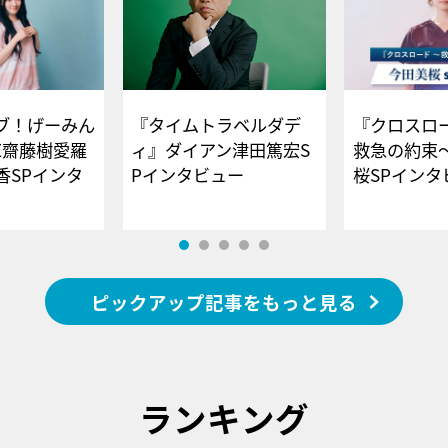
ブ！げーみん
『タイムトラベルダデ
『クロスロー
E齋藤樹愛羅
ィ』ダイアン津田篤宏S
救急の約束
香SPインタ
Pインタビュー
桜SPイ
ピックアップ記事をもっと見る
ランキング