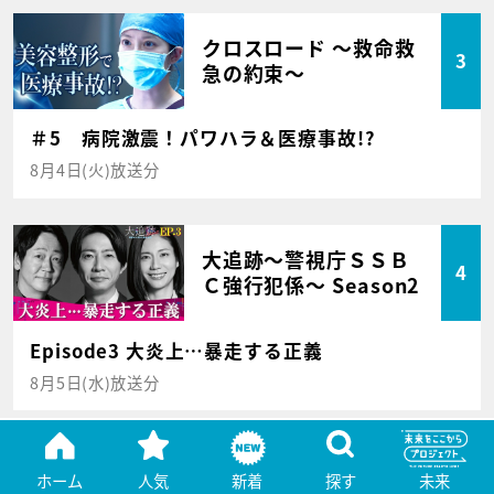
クロスロード ～救命救
3
急の約束～
＃5 病院激震！パワハラ＆医療事故!?
8月4日(火)放送分
大追跡～警視庁ＳＳＢ
4
Ｃ強行犯係～ Season2
Episode3 大炎上…暴走する正義
8月5日(水)放送分
ホーム
人気
新着
探す
未来
名探偵のままでいて
5