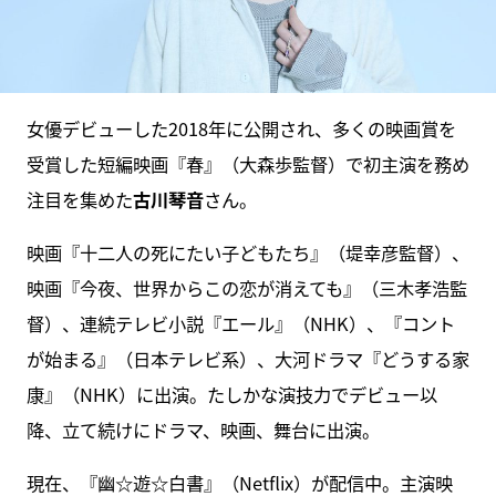
女優デビューした2018年に公開され、多くの映画賞を
受賞した短編映画『春』（大森歩監督）で初主演を務め
注目を集めた
古川琴音
さん。
映画『十二人の死にたい子どもたち』（堤幸彦監督）、
映画『今夜、世界からこの恋が消えても』（三木孝浩監
督）、連続テレビ小説『エール』（NHK）、『コント
が始まる』（日本テレビ系）、大河ドラマ『どうする家
康』（NHK）に出演。たしかな演技力でデビュー以
降、立て続けにドラマ、映画、舞台に出演。
現在、『幽☆遊☆白書』（Netflix）が配信中。主演映