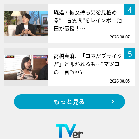
4
既婚・彼女持ち男を見極め
る“一言質問”をレインボー池
田が伝授！…
2026.08.07
5
高橋真麻、「コネだブサイク
だ」と叩かれるも…“マツコ
の一言”から…
2026.08.05
もっと見る