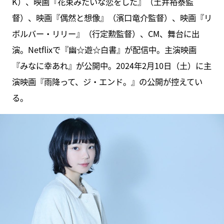
K）、映画『花束みたいな恋をした』（土井裕泰監
督）、映画『偶然と想像』（濱口竜介監督）、映画『リ
ボルバー・リリー』（行定勲監督）、CM、舞台に出
演。Netflixで『幽☆遊☆白書』が配信中。主演映画
『みなに幸あれ』が公開中。2024年2月10日（土）に主
演映画『雨降って、ジ・エンド。』の公開が控えてい
る。