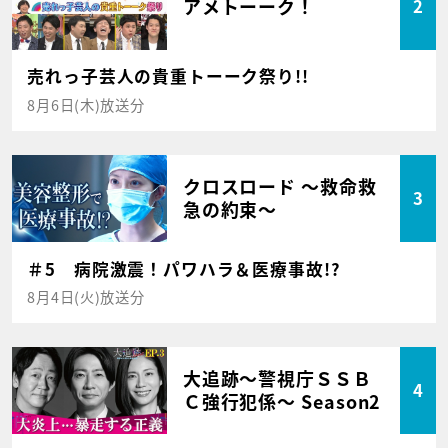
アメトーーク！
2
売れっ子芸人の貴重トーーク祭り!!
8月6日(木)放送分
クロスロード ～救命救
3
急の約束～
＃5 病院激震！パワハラ＆医療事故!?
8月4日(火)放送分
大追跡～警視庁ＳＳＢ
4
Ｃ強行犯係～ Season2