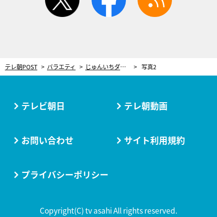
テレ朝POST
バラエティ
じゅんいちダビッドソンvsあばれる君が極上キャンプ飯対決！話題の“力士俳優”も助っ人参戦
写真2
テレビ朝日
テレ朝動画
お問い合わせ
サイト利用規約
プライバシーポリシー
Copyright(C) tv asahi All rights reserved.