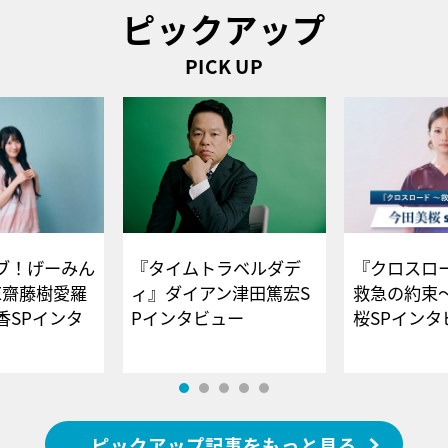
ピックアップ
PICK UP
ブ！げーみん
『タイムトラベルダデ
『クロスロー
E齋藤樹愛羅
ィ』ダイアン津田篤宏S
救急の約束
香SPインタ
Pインタビュー
桜SPイ
ピックアップ記事をもっと見る