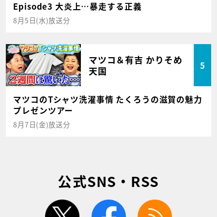
Episode3 大炎上…暴走する正義
8月5日(水)放送分
マツコ＆有吉 かりそめ
5
天国
マツコのTシャツ洗濯事情 たくろうの滋賀の魅力
プレゼンツアー
8月7日(金)放送分
公式SNS・RSS
twitter
facebook
rss