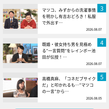
3
マツコ、みずからの洗濯事情
を明かし有吉おどろき！私服
で外出す…
2026.08.07
4
既婚・彼女持ち男を見極め
る“一言質問”をレインボー池
田が伝授！…
2026.08.07
5
高橋真麻、「コネだブサイク
だ」と叩かれるも…“マツコ
の一言”から…
2026.08.05