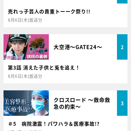
売れっ子芸人の貴重トーーク祭り!!
8月6日(木)放送分
大空港～GATE24～
2
第3話 消えた子供と兎を追え！
8月6日(木)放送分
クロスロード ～救命救
3
急の約束～
＃5 病院激震！パワハラ＆医療事故!?