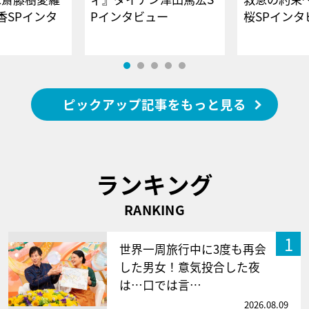
香SPインタ
Pインタビュー
桜SPイ
ピックアップ記事をもっと見る
ランキング
RANKING
1
世界一周旅行中に3度も再会
した男女！意気投合した夜
は…口では言…
2026.08.09