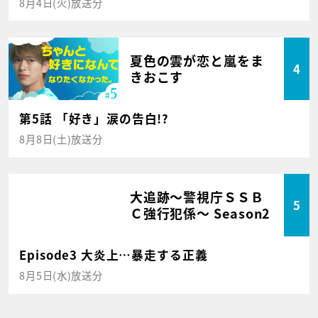
8月4日(火)放送分
夏色の雲が恋と嵐をま
4
きおこす
第5話 「好き」涙の告白!?
8月8日(土)放送分
大追跡～警視庁ＳＳＢ
5
Ｃ強行犯係～ Season2
Episode3 大炎上…暴走する正義
8月5日(水)放送分