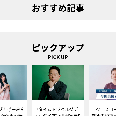
おすすめ記事
ピックアップ
PICK UP
ブ！げーみん
『タイムトラベルダデ
『クロスロー
E齋藤樹愛羅
ィ』ダイアン津田篤宏S
救急の約束