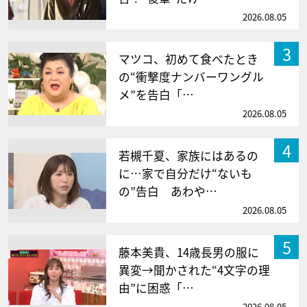
2026.08.05
3
マツコ、初めて食べたとき
の“衝撃度ナンバーワングル
メ”を告白「…
2026.08.05
4
若槻千夏、家族にはあるの
に…家で自分だけ“ないも
の”告白 あわや…
2026.08.05
5
藤本美貴、14歳長男の服に
異変→聞かされた“4文字の理
由”に困惑「…
2026.08.05