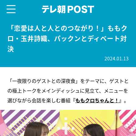
menu
テレ朝POST
「恋愛は人と人とのつながり！」ももク
ロ・玉井詩織、パックンとディベート対
決
2024.01.13
「一夜限りのゲストとの深夜食」をテーマに、ゲストと
の極上トークをメインディッシュに見立て、メニューを
選びながら会話を楽しむ番組
『
ももクロちゃんと！
』
。