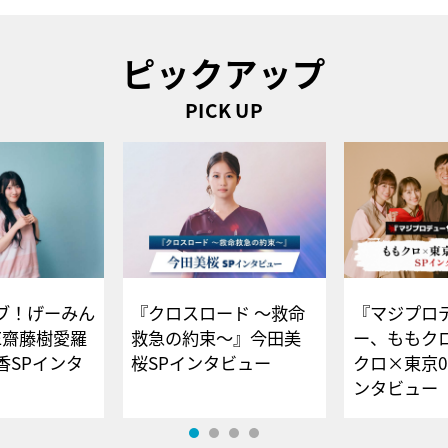
ピックアップ
PICK UP
ブ！げーみん
『クロスロード ～救命
『マジプロ
E齋藤樹愛羅
救急の約束～』今田美
ー、ももク
香SPインタ
桜SPインタビュー
クロ×東京0
ンタビュー