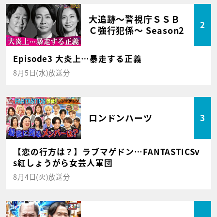
大追跡～警視庁ＳＳＢ
2
Ｃ強行犯係～ Season2
Episode3 大炎上…暴走する正義
8月5日(水)放送分
ロンドンハーツ
3
【恋の行方は？】ラブマゲドン…FANTASTICSv
s紅しょうがら女芸人軍団
8月4日(火)放送分