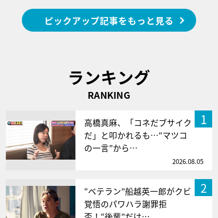
ピックアップ記事をもっと見る
ランキング
RANKING
1
高橋真麻、「コネだブサイク
だ」と叩かれるも…“マツコ
の一言”から…
2026.08.05
2
“ベテラン”船越英一郎がクビ
覚悟のパワハラ謝罪拒
否！“後輩”だけ…