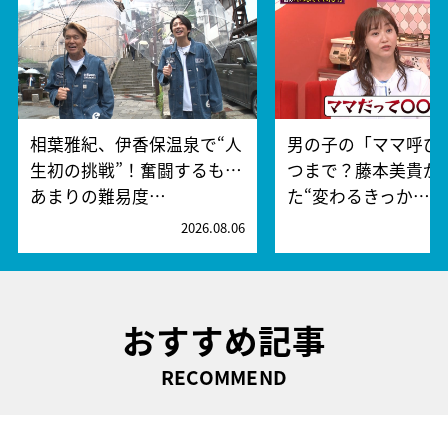
相葉雅紀、伊香保温泉で“人
男の子の「ママ呼び
生初の挑戦”！奮闘するも…
つまで？藤本美貴が
あまりの難易度…
た“変わるきっか…
2026.08.06
2
おすすめ記事
RECOMMEND