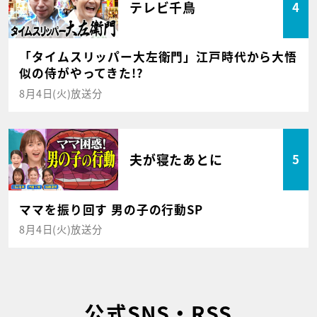
テレビ千鳥
4
「タイムスリッパー大左衛門」江戸時代から大悟
似の侍がやってきた!?
8月4日(火)放送分
夫が寝たあとに
5
ママを振り回す 男の子の行動SP
8月4日(火)放送分
公式SNS・RSS