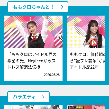
ももクロちゃんと！
「ももクロはアイドル界の
ももクロ、価値観の
希望の光」Negiccoからス
ら“誕プレ論争”が勃
トレス解消法伝授…
アイドル歴22年…
2026.03.28
2
バラエティ