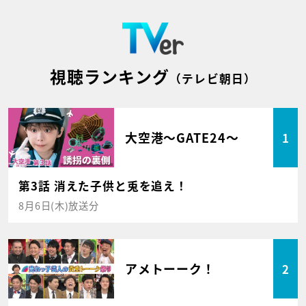
視聴ランキング
（テレビ朝日）
大空港～GATE24～
1
第3話 消えた子供と兎を追え！
8月6日(木)放送分
アメトーーク！
2