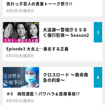
売れっ子芸人の貴重トーーク祭り!!
8月6日(木)放送分
大追跡～警視庁ＳＳＢ
3
Ｃ強行犯係～ Season2
Episode3 大炎上…暴走する正義
8月5日(水)放送分
クロスロード ～救命救
4
急の約束～
＃5 病院激震！パワハラ＆医療事故!?
8月4日(火)放送分