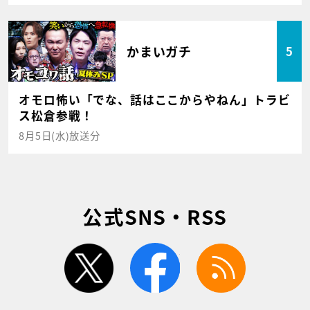
かまいガチ
5
オモロ怖い「でな、話はここからやねん」トラビ
ス松倉参戦！
8月5日(水)放送分
公式SNS・RSS
twitter
facebook
rss