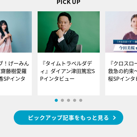
PICK UP
ブ！げーみん
『タイムトラベルダデ
『クロスロー
E齋藤樹愛羅
ィ』ダイアン津田篤宏S
救急の約束
香SPインタ
Pインタビュー
桜SPイ
ピックアップ記事をもっと見る