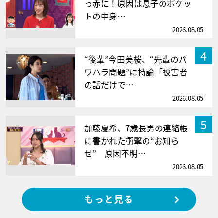
っ赤に！原因は息子のポケッ
トの中身…
2026.08.05
4
“後輩”今田美桜、“先輩のパ
ワハラ問題”に持論「被害者
の話だけで…
2026.08.05
5
加藤夏希、7歳長男の連絡帳
に書かれた衝撃の“お知ら
せ” 原因不明…
2026.08.05
もっと見る