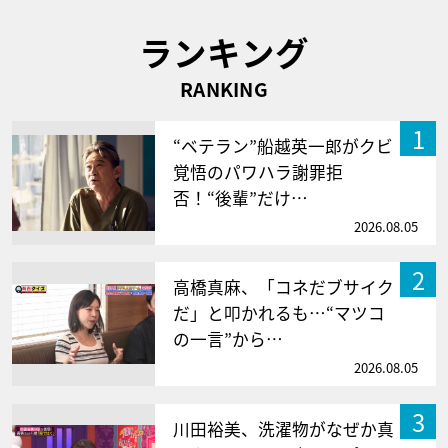
ランキング
RANKING
1
“ベテラン”船越英一郎がクビ
覚悟のパワハラ謝罪拒
否！“後輩”だけ…
2026.08.05
2
高橋真麻、「コネだブサイク
だ」と叩かれるも…“マツコ
の一言”から…
2026.08.05
3
川田裕美、洗濯物がなぜか真