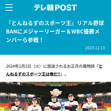
menu
テレ朝POST
『とんねるずのスポーツ王』リアル野球
BANにメジャーリーガー＆WBC優勝メ
ンバーら参戦！
2023.12.13
2024年1月2日（火）に放送されるお正月の風物詩
『
と
んねるずのスポーツ王は俺だ!!
』
。