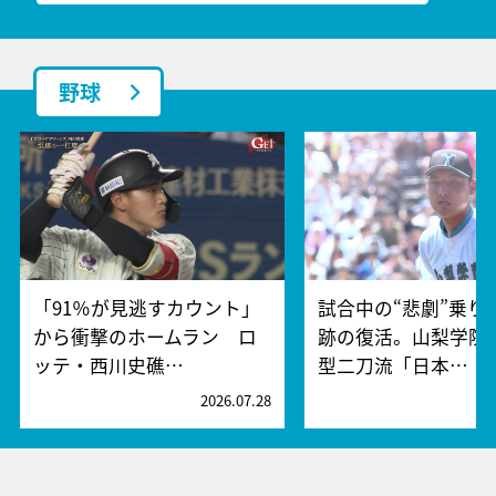
野球
「91％が見逃すカウント」
試合中の“悲劇”乗り
から衝撃のホームラン ロ
跡の復活。山梨学院
ッテ・西川史礁…
型二刀流「日本…
2026.07.28
2