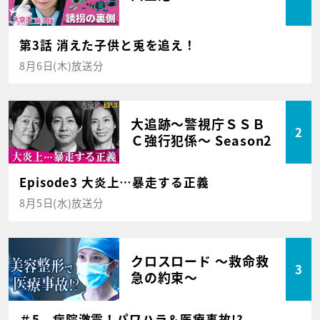
第3話 消えた子供と兎を追え！
8月6日(木)放送分
大追跡～警視庁ＳＳＢ
2
Ｃ強行犯係～ Season2
Episode3 大炎上…暴走する正義
8月5日(水)放送分
クロスロード ～救命救
3
急の約束～
＃5 病院激震！パワハラ＆医療事故!?