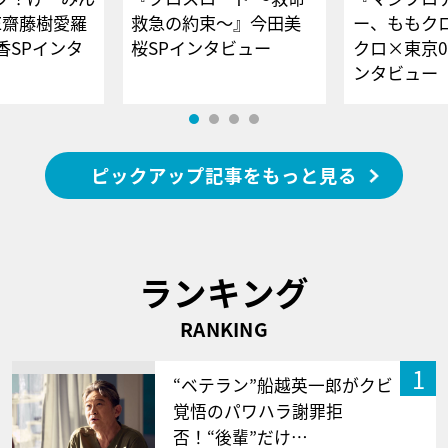
E齋藤樹愛羅
救急の約束～』今田美
ー、ももク
香SPインタ
桜SPインタビュー
クロ×東京0
ンタビュー
ピックアップ記事をもっと見る
ランキング
RANKING
1
“ベテラン”船越英一郎がクビ
覚悟のパワハラ謝罪拒
否！“後輩”だけ…