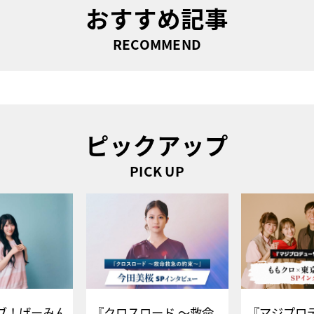
おすすめ記事
RECOMMEND
ピックアップ
PICK UP
ブ！げーみん
『クロスロード ～救命
『マジプロ