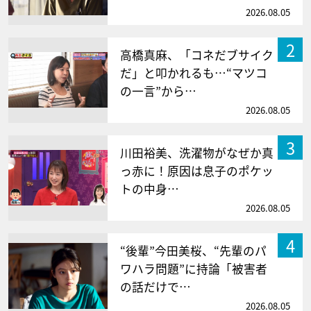
2026.08.05
2
高橋真麻、「コネだブサイク
だ」と叩かれるも…“マツコ
の一言”から…
2026.08.05
3
川田裕美、洗濯物がなぜか真
っ赤に！原因は息子のポケッ
トの中身…
2026.08.05
4
“後輩”今田美桜、“先輩のパ
ワハラ問題”に持論「被害者
の話だけで…
2026.08.05