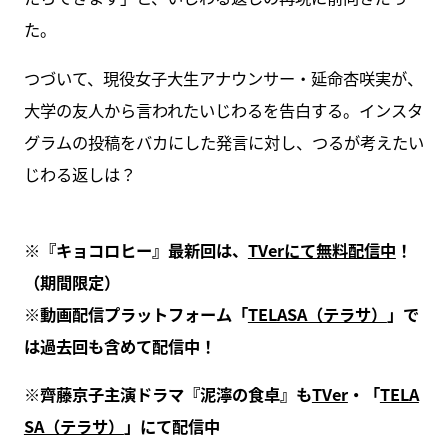
た。
つづいて、現役女子大生アナウンサー・延命杏咲実が、
大学の友人から言われたいじわるを告白する。インスタ
グラムの投稿をバカにした発言に対し、つるが考えたい
じわる返しは？
※『キョコロヒー』最新回は、
TVerにて無料配信中
！
（期間限定）
※動画配信プラットフォーム「
TELASA（テラサ）
」で
は過去回も含めて配信中！
※齊藤京子主演ドラマ『泥濘の食卓』も
TVer
・「
TELA
SA（テラサ）
」にて配信中