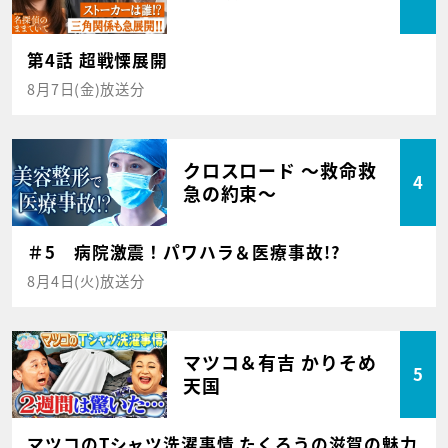
第4話 超戦慄展開
8月7日(金)放送分
クロスロード ～救命救
4
急の約束～
＃5 病院激震！パワハラ＆医療事故!?
8月4日(火)放送分
マツコ＆有吉 かりそめ
5
天国
マツコのTシャツ洗濯事情 たくろうの滋賀の魅力