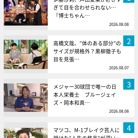
ぎて目を合わせられない…
『博士ちゃん…
2026.08.08
2
高橋文哉、“体のある部分”の
サイズが規格外？黒柳徹子も
目を見張…
2026.08.07
3
メジャー30球団で唯一の日
本人栄養士 ブルージェイ
ズ・岡本和真…
2026.08.08
4
マツコ、M-1ブレイク芸人に
授けた“人生の格言”が深い…