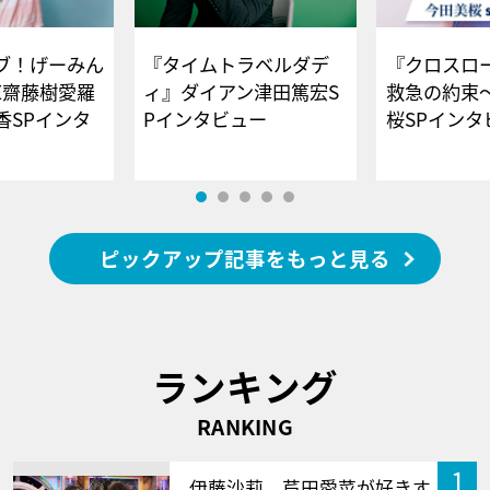
ブ！げーみん
『タイムトラベルダデ
『クロスロー
E齋藤樹愛羅
ィ』ダイアン津田篤宏S
救急の約束
香SPインタ
Pインタビュー
桜SPイ
ピックアップ記事をもっと見る
ランキング
RANKING
1
伊藤沙莉、芦田愛菜が好きす