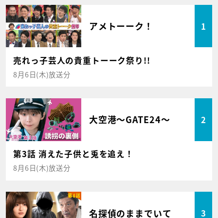
アメトーーク！
1
売れっ子芸人の貴重トーーク祭り!!
8月6日(木)放送分
大空港～GATE24～
2
第3話 消えた子供と兎を追え！
8月6日(木)放送分
名探偵のままでいて
3