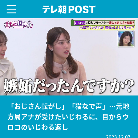
menu
テレ朝POST
「おじさん転がし」「猫なで声」…元地
方局アナが受けたいじわるに、目からウ
ロコのいじわる返し
2023.12.07