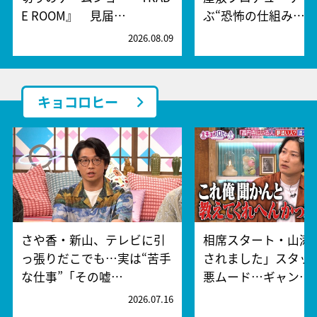
E ROOM』 見届…
ぶ“恐怖の仕組み…
2026.08.09
2
キョコロヒー
さや香・新山、テレビに引
相席スタート・山添
っ張りだこでも…実は“苦手
されました」スタッ
な仕事”「その嘘…
悪ムード…ギャン…
2026.07.16
2