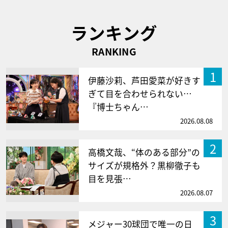
ランキング
RANKING
1
伊藤沙莉、芦田愛菜が好きす
ぎて目を合わせられない…
『博士ちゃん…
2026.08.08
2
高橋文哉、“体のある部分”の
サイズが規格外？黒柳徹子も
目を見張…
2026.08.07
3
メジャー30球団で唯一の日