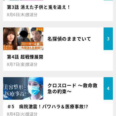
第3話 消えた子供と兎を追え！
8月6日(木)放送分
名探偵のままでいて
3
第4話 超戦慄展開
8月7日(金)放送分
クロスロード ～救命救
4
急の約束～
＃5 病院激震！パワハラ＆医療事故!?
8月4日(火)放送分