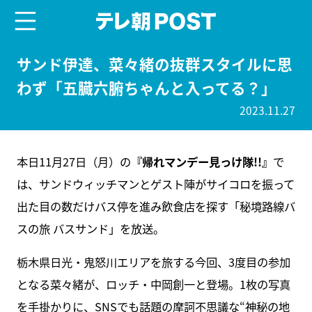
menu
テレ朝POST
サンド伊達、菜々緒の抜群スタイルに思
わず「五臓六腑ちゃんと入ってる？」
2023.11.27
本日11月27日（月）の
『帰れマンデー見っけ隊!!』
で
は、サンドウィッチマンとゲスト陣がサイコロを振って
出た目の数だけバス停を進み飲食店を探す「秘境路線バ
スの旅 バスサンド」を放送。
栃木県日光・鬼怒川エリアを旅する今回、3度目の参加
となる菜々緒が、ロッチ・中岡創一と登場。1枚の写真
を手掛かりに、SNSでも話題の摩訶不思議な“神秘の地