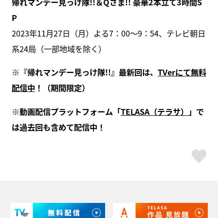
帰れマンデー見っけ隊!!＆Qさま!! 豪華2本立て3時間S
P
2023年11月27日（月）よる7：00～9：54、テレビ朝日
系24局（一部地域を除く）
※『帰れマンデー見っけ隊!!』最新回は、
TVerにて無料
配信中
！（期間限定）
※動画配信プラットフォーム「
TELASA（テラサ）
」で
は過去回も含めて配信中！
ス