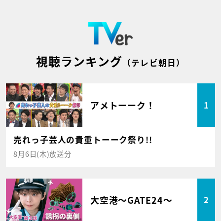
視聴ランキング
（テレビ朝日）
アメトーーク！
1
売れっ子芸人の貴重トーーク祭り!!
8月6日(木)放送分
大空港～GATE24～
2