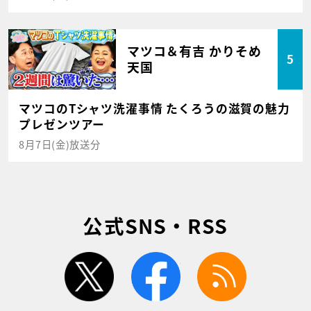
マツコ＆有吉 かりそめ
5
天国
マツコのTシャツ洗濯事情 たくろうの滋賀の魅力
プレゼンツアー
8月7日(金)放送分
公式SNS・RSS
twitter
facebook
rss