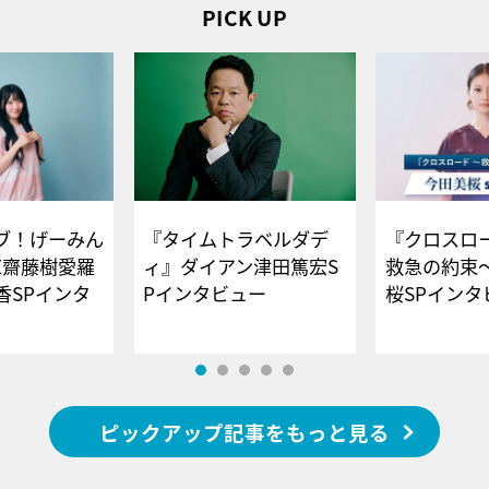
PICK UP
ブ！げーみん
『タイムトラベルダデ
『クロスロー
E齋藤樹愛羅
ィ』ダイアン津田篤宏S
救急の約束
香SPインタ
Pインタビュー
桜SPイ
ピックアップ記事をもっと見る