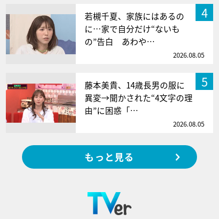
4
若槻千夏、家族にはあるの
に…家で自分だけ“ないも
の”告白 あわや…
2026.08.05
5
藤本美貴、14歳長男の服に
異変→聞かされた“4文字の理
由”に困惑「…
2026.08.05
もっと見る