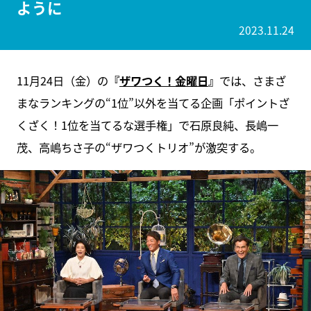
ように
2023.11.24
11月24日（金）の
『
ザワつく！金曜日
』
では、さまざ
まなランキングの“1位”以外を当てる企画「ポイントざ
くざく！1位を当てるな選手権」で石原良純、長嶋一
茂、高嶋ちさ子の“ザワつくトリオ”が激突する。