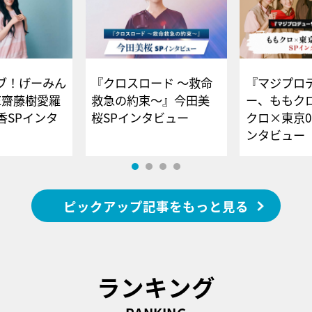
ブ！げーみん
『クロスロード ～救命
『マジプロ
E齋藤樹愛羅
救急の約束～』今田美
ー、ももク
香SPインタ
桜SPインタビュー
クロ×東京0
ンタビュー
ピックアップ記事をもっと見る
ランキング