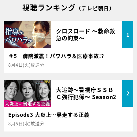
視聴ランキング
（テレビ朝日）
クロスロード ～救命救
1
急の約束～
＃5 病院激震！パワハラ＆医療事故!?
8月4日(火)放送分
大追跡～警視庁ＳＳＢ
2
Ｃ強行犯係～ Season2
Episode3 大炎上…暴走する正義
8月5日(水)放送分