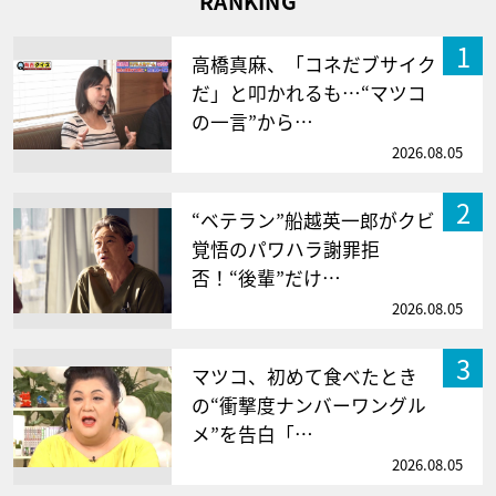
RANKING
1
高橋真麻、「コネだブサイク
だ」と叩かれるも…“マツコ
の一言”から…
2026.08.05
2
“ベテラン”船越英一郎がクビ
覚悟のパワハラ謝罪拒
否！“後輩”だけ…
2026.08.05
3
マツコ、初めて食べたとき
の“衝撃度ナンバーワングル
メ”を告白「…
2026.08.05