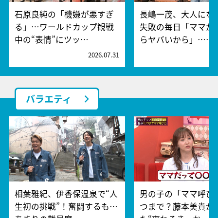
石原良純の「機嫌が悪すぎ
長嶋一茂、大人にな
る」…ワールドカップ観戦
失敗の毎日「ママが
中の“表情”にツッ…
らヤバいから」……
2026.07.31
2
バラエティ
相葉雅紀、伊香保温泉で“人
男の子の「ママ呼び
生初の挑戦”！奮闘するも…
つまで？藤本美貴が