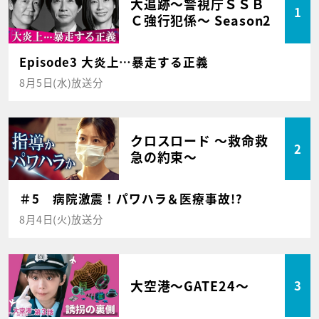
大追跡～警視庁ＳＳＢ
1
Ｃ強行犯係～ Season2
Episode3 大炎上…暴走する正義
8月5日(水)放送分
クロスロード ～救命救
2
急の約束～
＃5 病院激震！パワハラ＆医療事故!?
8月4日(火)放送分
大空港～GATE24～
3