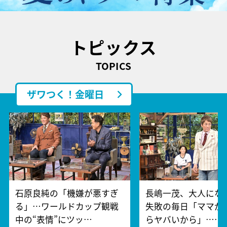
トピックス
TOPICS
ザワつく！金曜日
石原良純の「機嫌が悪すぎ
長嶋一茂、大人にな
る」…ワールドカップ観戦
失敗の毎日「ママが
中の“表情”にツッ…
らヤバいから」……