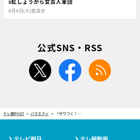
s紅しょうがら女芸人軍団
8月4日(火)放送分
公式SNS・RSS
twitter
facebook
rss
テレ朝POST
バラエティ
『ザワつく！大晦日』5年連続放送決定！ゲスト第1弾・後藤久美子に“ザワつくトリオ”も歓喜
テレビ朝日
テレ朝動画