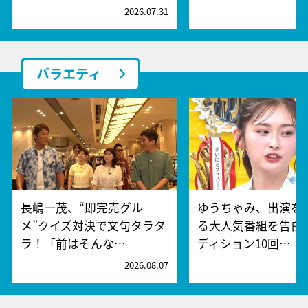
2026.07.31
2
バラエティ
長嶋一茂、“即完売グル
ゆうちゃみ、出演を
メ”クイズ対決で文句タラタ
る大人気番組を告白
ラ！「前はそんな…
ディション10回…
2026.08.07
2