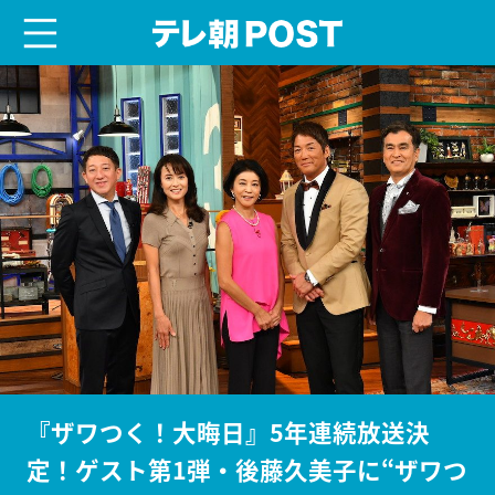
menu
テレ朝POST
『ザワつく！大晦日』5年連続放送決
定！ゲスト第1弾・後藤久美子に“ザワつ