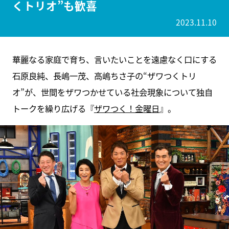
くトリオ”も歓喜
2023.11.10
華麗なる家庭で育ち、言いたいことを遠慮なく口にする
石原良純、長嶋一茂、高嶋ちさ子の“ザワつくトリ
オ”が、世間をザワつかせている社会現象について独自
トークを繰り広げる『
ザワつく！金曜日
』。