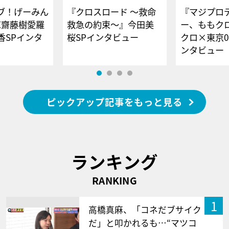
ブ！げーみん
『クロスロード ～救命
『マジプロ
E齋藤樹愛羅
救急の約束～』今田美
ー、ももク
香SPインタ
桜SPインタビュー
クロ×東京0
ンタビュー
ピックアップ記事をもっと見る
ランキング
RANKING
1
高橋真麻、「コネだブサイク
だ」と叩かれるも…“マツコ