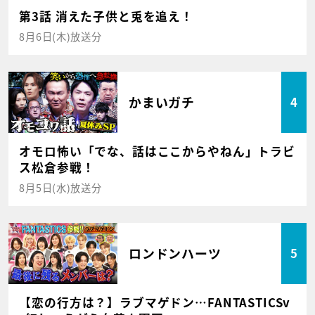
第3話 消えた子供と兎を追え！
8月6日(木)放送分
かまいガチ
4
オモロ怖い「でな、話はここからやねん」トラビ
ス松倉参戦！
8月5日(水)放送分
ロンドンハーツ
5
【恋の行方は？】ラブマゲドン…FANTASTICSv