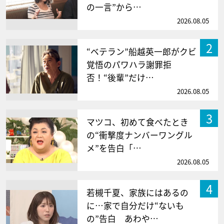
の一言”から…
2026.08.05
2
“ベテラン”船越英一郎がクビ
覚悟のパワハラ謝罪拒
否！“後輩”だけ…
2026.08.05
3
マツコ、初めて食べたとき
の“衝撃度ナンバーワングル
メ”を告白「…
2026.08.05
4
若槻千夏、家族にはあるの
に…家で自分だけ“ないも
の”告白 あわや…