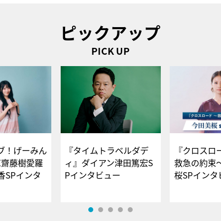
ピックアップ
PICK UP
ブ！げーみん
『タイムトラベルダデ
『クロスロー
E齋藤樹愛羅
ィ』ダイアン津田篤宏S
救急の約束
香SPインタ
Pインタビュー
桜SPイ