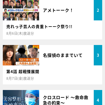
アメトーーク！
2
売れっ子芸人の貴重トーーク祭り!!
8月6日(木)放送分
名探偵のままでいて
3
第4話 超戦慄展開
8月7日(金)放送分
クロスロード ～救命救
4
急の約束～