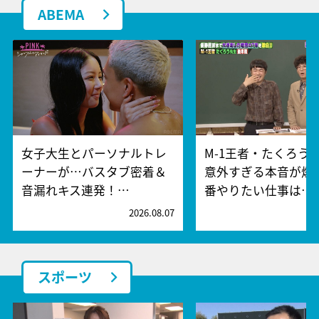
ABEMA
女子大生とパーソナルトレ
M-1王者・たくろう
ーナーが…バスタブ密着＆
意外すぎる本音が爆
音漏れキス連発！…
番やりたい仕事は…
2026.08.07
2
スポーツ