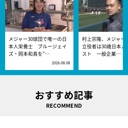
メジャー30球団で唯一の日
村上宗隆、メジャー
本人栄養士 ブルージェイ
立役者は30歳日本人
ズ・岡本和真を“…
スト 一般企業…
2026.08.08
2
おすすめ記事
RECOMMEND