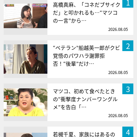
1
高橋真麻、「コネだブサイク
だ」と叩かれるも…“マツコ
の一言”から…
2026.08.05
2
“ベテラン”船越英一郎がクビ
覚悟のパワハラ謝罪拒
否！“後輩”だけ…
2026.08.05
3
マツコ、初めて食べたとき
の“衝撃度ナンバーワングル
メ”を告白「…
2026.08.05
4
若槻千夏、家族にはあるの