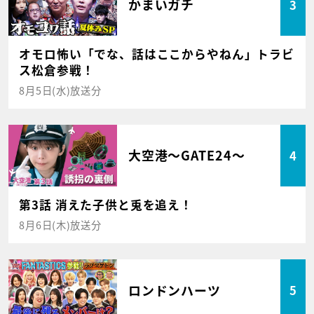
かまいガチ
3
オモロ怖い「でな、話はここからやねん」トラビ
ス松倉参戦！
8月5日(水)放送分
大空港～GATE24～
4
第3話 消えた子供と兎を追え！
8月6日(木)放送分
ロンドンハーツ
5