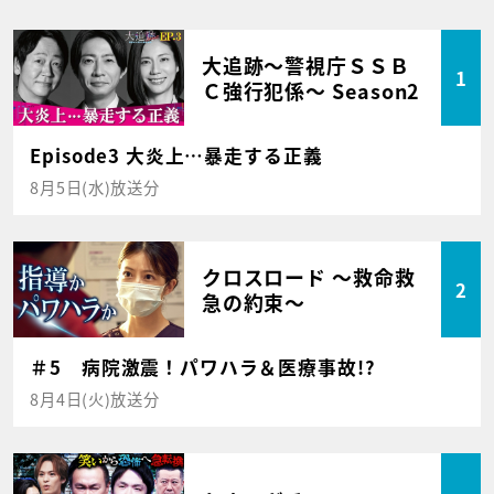
大追跡～警視庁ＳＳＢ
1
Ｃ強行犯係～ Season2
Episode3 大炎上…暴走する正義
8月5日(水)放送分
クロスロード ～救命救
2
急の約束～
＃5 病院激震！パワハラ＆医療事故!?
8月4日(火)放送分