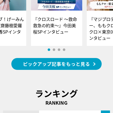
ブ！げーみん
『クロスロード ～救命
『マジプロ
E齋藤樹愛羅
救急の約束～』今田美
ー、ももク
香SPインタ
桜SPインタビュー
クロ×東京0
ンタビュー
ピックアップ記事をもっと見る
ランキング
RANKING