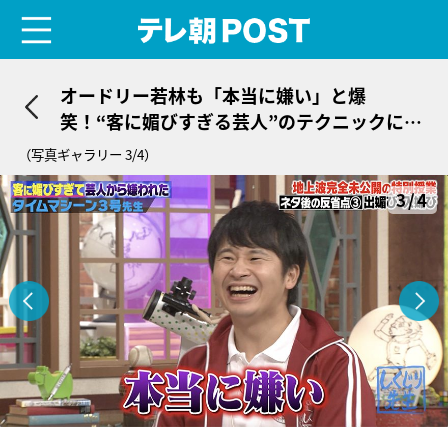
menu
テレ朝POST
オードリー若林も「本当に嫌い」と爆
笑！“客に媚びすぎる芸人”のテクニックにド
ン引き
（写真ギャラリー 3/4）
3/4