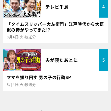
テレビ千鳥
4
「タイムスリッパー大左衛門」江戸時代から大悟
似の侍がやってきた!?
8月4日(火)放送分
夫が寝たあとに
5
ママを振り回す 男の子の行動SP
8月4日(火)放送分