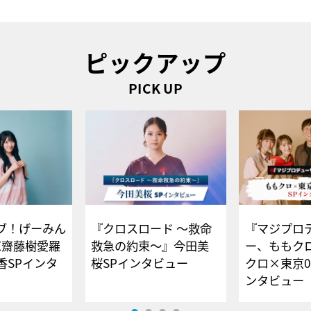
ピックアップ
PICK UP
ブ！げーみん
『クロスロード ～救命
『マジプロ
E齋藤樹愛羅
救急の約束～』今田美
ー、ももク
香SPインタ
桜SPインタビュー
クロ×東京0
ンタビュー