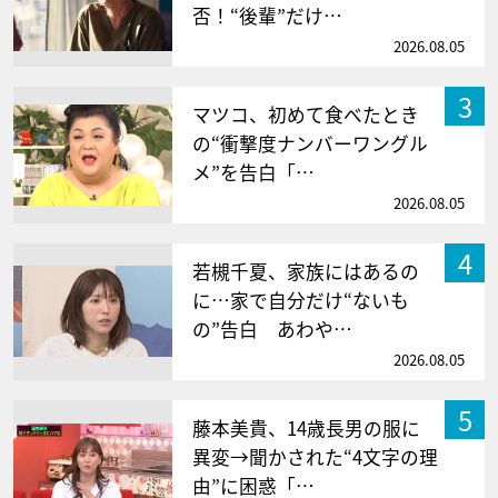
否！“後輩”だけ…
2026.08.05
3
マツコ、初めて食べたとき
の“衝撃度ナンバーワングル
メ”を告白「…
2026.08.05
4
若槻千夏、家族にはあるの
に…家で自分だけ“ないも
の”告白 あわや…
2026.08.05
5
藤本美貴、14歳長男の服に
異変→聞かされた“4文字の理
由”に困惑「…