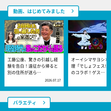
動画、はじめてみました
工藤公康、驚きの引越し経
オーイシマサヨシ×
験を告白！遠征から帰ると
理「でしょフェス!!
別の住所が送ら…
のコラボ！ゲス…
2026.07.17
2
バラエティ