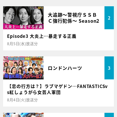
大追跡～警視庁ＳＳＢ
2
Ｃ強行犯係～ Season2
Episode3 大炎上…暴走する正義
8月5日(水)放送分
ロンドンハーツ
3
【恋の行方は？】ラブマゲドン…FANTASTICSv
s紅しょうがら女芸人軍団
8月4日(火)放送分