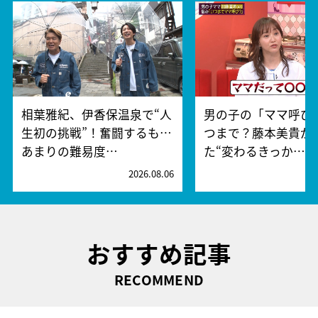
相葉雅紀、伊香保温泉で“人
男の子の「ママ呼び
生初の挑戦”！奮闘するも…
つまで？藤本美貴が
あまりの難易度…
た“変わるきっか…
2026.08.06
2
おすすめ記事
RECOMMEND