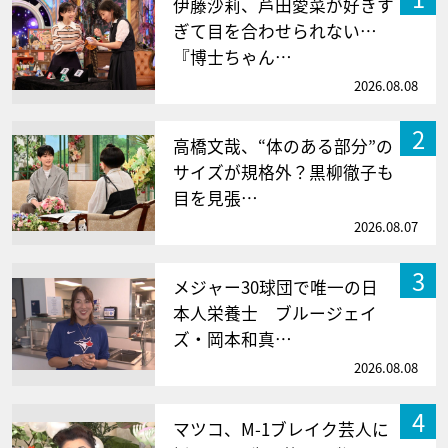
伊藤沙莉、芦田愛菜が好きす
ぎて目を合わせられない…
『博士ちゃん…
2026.08.08
2
高橋文哉、“体のある部分”の
サイズが規格外？黒柳徹子も
目を見張…
2026.08.07
3
メジャー30球団で唯一の日
本人栄養士 ブルージェイ
ズ・岡本和真…
2026.08.08
4
マツコ、M-1ブレイク芸人に