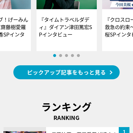
ブ！げーみん
『タイムトラベルダデ
『クロスロー
E齋藤樹愛羅
ィ』ダイアン津田篤宏S
救急の約束
香SPインタ
Pインタビュー
桜SPイ
ピックアップ記事をもっと見る
ランキング
RANKING
1