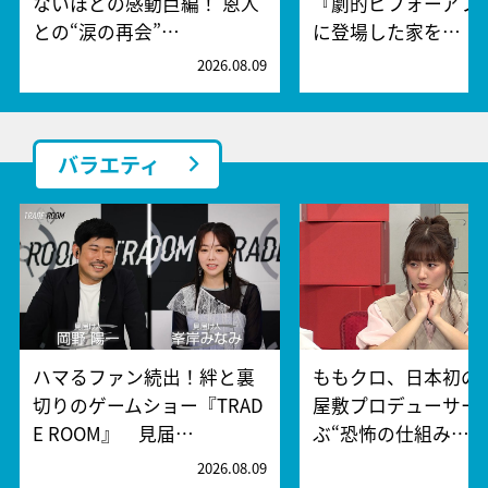
ないほどの感動巨編！ 恩人
『劇的ビフォーアフ
との“涙の再会”…
に登場した家を…
2026.08.09
2
バラエティ
ハマるファン続出！絆と裏
ももクロ、日本初の
切りのゲームショー『TRAD
屋敷プロデューサー
E ROOM』 見届…
ぶ“恐怖の仕組み…
2026.08.09
2