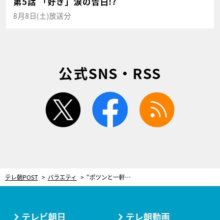
第5話 「好き」涙の告白!?
8月8日(土)放送分
公式SNS・RSS
twitter
facebook
rss
テレ朝POST
バラエティ
“ポツンと一軒家”へ続く悪路を抜けると…ダム湖のほとりに現れた“昔話のような景色”
テレビ朝日
テレ朝動画