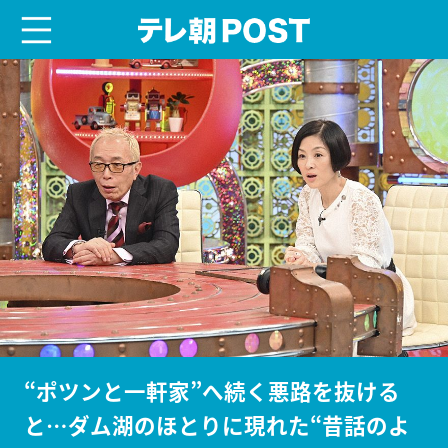
menu
テレ朝POST
“ポツンと一軒家”へ続く悪路を抜ける
と…ダム湖のほとりに現れた“昔話のよ