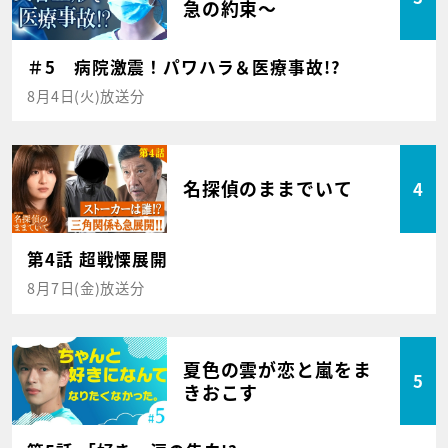
急の約束～
＃5 病院激震！パワハラ＆医療事故!?
8月4日(火)放送分
名探偵のままでいて
4
第4話 超戦慄展開
8月7日(金)放送分
夏色の雲が恋と嵐をま
5
きおこす