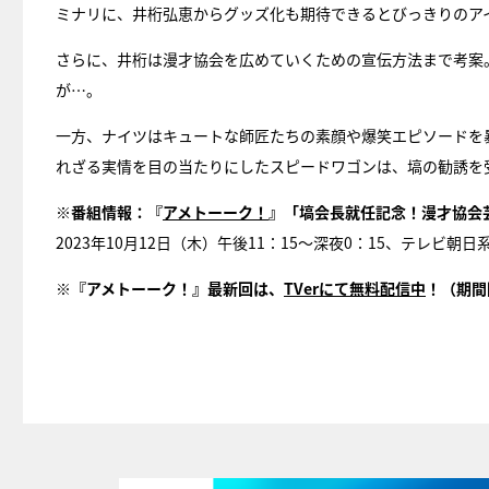
ミナリに、井桁弘恵からグッズ化も期待できるとびっきりのア
さらに、井桁は漫才協会を広めていくための宣伝方法まで考案
が…。
一方、ナイツはキュートな師匠たちの素顔や爆笑エピソードを
れざる実情を目の当たりにしたスピードワゴンは、塙の勧誘を
※番組情報：『
アメトーーク！
』「塙会長就任記念！漫才協会
2023年10月12日（木）午後11：15～深夜0：15、テレビ朝
※『アメトーーク！』最新回は、
TVerにて無料配信中
！（期間