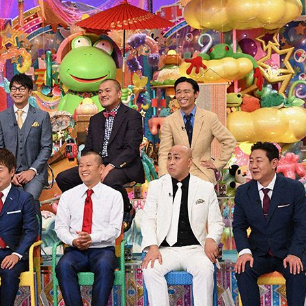
『アイ＝ラブ！げーみん
E齋藤樹愛羅＆佐々木舞
ビュー