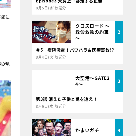
Episode3 大炎上…暴走する正義
8月5日(水)放送分
洋館に
クロスロード ～
救命救急の約束
2
～
＃5 病院激震！パワハラ＆医療事故!?
8月4日(火)放送分
情が明
大空港～GATE2
3
4～
第3話 消えた子供と兎を追え！
8月6日(木)放送分
かまいガチ
4