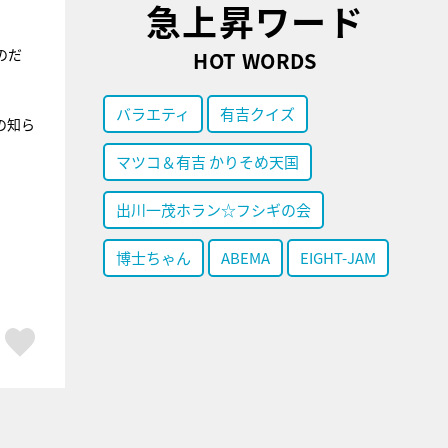
急上昇ワード
のだ
HOT WORDS
バラエティ
有吉クイズ
の知ら
マツコ＆有吉 かりそめ天国
出川一茂ホラン☆フシギの会
博士ちゃん
ABEMA
EIGHT-JAM
ア
はてブ
スキボタン