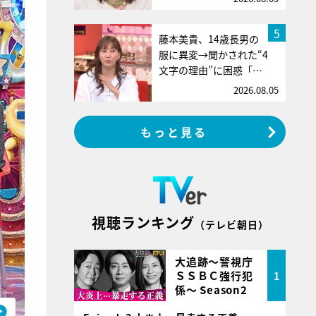
5
藤本美貴、14歳長男の
服に異変→聞かされた“4
文字の理由”に困惑「…
2026.08.05
もっと見る
視聴ランキング
（テレビ朝日）
大追跡～警視庁
ＳＳＢＣ強行犯
1
係～ Season2