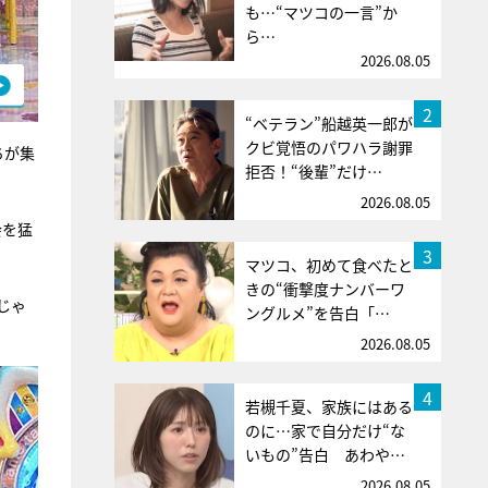
も…“マツコの一言”か
ら…
2026.08.05
2
“ベテラン”船越英一郎が
クビ覚悟のパワハラ謝罪
ちが集
拒否！“後輩”だけ…
2026.08.05
会を猛
3
マツコ、初めて食べたと
きの“衝撃度ナンバーワ
じゃ
ングルメ”を告白「…
2026.08.05
4
若槻千夏、家族にはある
のに…家で自分だけ“な
いもの”告白 あわや…
2026.08.05