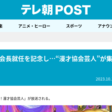
テレ
楽
アニメ・ヒーロー
スポーツ
アナウ
会長就任を記念し…“漫才協会芸人”が
2023.10.
！漫才協会芸人」が放送される。