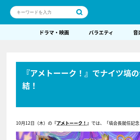
ドラマ・映画
バラエティ
音
『アメトーーク！』でナイツ塙の
結！
10月12日（木）の
『
アメトーーク！
』
では、「塙会長就任記念