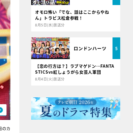
オモロ怖い「でな、話はここからやね
ん」トラビス松倉参戦！
8月5日(水)放送分
ロンドンハーツ
5
【恋の行方は？】ラブマゲドン…FANTA
STICSvs紅しょうがら女芸人軍団
8月4日(火)放送分
目のカ