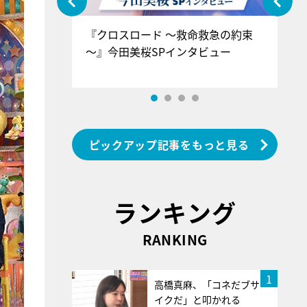
ぐ』＝LOV
『クロスロード ～救命救急の約束
『
香SPインタ
～』今田美桜SPインタビュー
ロ
ン
ピックアップ記事をもっと見る
ランキング
RANKING
1
高橋真麻、「コネだブサ
イクだ」と叩かれる