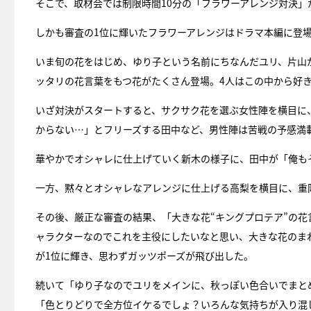
そこで、取材会では制限時間10分の「フラワーアレンジ対決」
しかも審査の1位に輝いたフラワーアレンジはドラマ本編に登場
いま旬の花をはじめ、ゆり子という名前にちなんだユリ、片山
ッタリの花言葉をもつ花がたくさん登場。4人はこの中から好
いざ対決がスタートすると、サクサク花を選ぶ女性陣を横目に
からない…」とフリーズする田中など、男性陣は苦戦の予感満
華やかでオシャレに仕上げていく新木の様子に、田中が「俺も
一方、黙々とオシャレなアレンジに仕上げる高梨を横目に、重
その後、厳正な審査の結果、「大きな花“キングプロテア”の花
ャラクターなのでこれを主役にしたいなと思い、大きな花のま
が1位に輝き、思わずガッツポーズが飛び出した。
続いて「ゆり子なのでユリをメインに、秋っぽい色合いでまと
「色とりどりで全方位イケるでしょ？いろんな気持ちが入り混