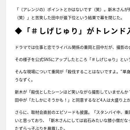
「（アレンジの）ポイントとかはないです（笑）。新木さんが
（笑）」と苦笑した田中が最下位という結果で幕を閉じた。
◆「＃しげじゅり」がトレンド
ドラマでは仕事と恋でライバル関係の重岡と田中だが、撮影の
その様子を公式SNSにアップしたところ「＃しげじゅり」と
そんな現場について重岡が「殺伐することはないですよ。“単
うなずく。
新木が「殺伐としたシーンほど笑いながら撮影していませんか
田中が「たしかにそうかも！」と同意するなど4人は大盛り上
さらに、取材会直前のエピソードも披露。「スタンバイ中、重
いと思っており、「新木さんにしては岩石みたいな膝小僧だな
たずらっ子ぶりを暴露した。