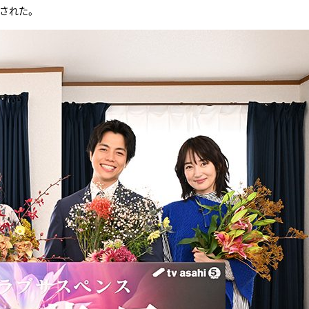
施された。
『アイ＝ラブ！げーみん
E齋藤樹愛羅＆佐々木舞
ビュー