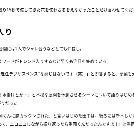
残り15秒で渡してきた花を使わざるをえなかったことだけ言わせてくだ
入り
合間には2人でジャレ合うなどとても仲良し。
いうワードがトレンド入りするなど早くも注目を集めている。
身赴任ラブサスペンス”な感じはないです（笑）」と即答すると、高梨も
？水掛けとか…」と不穏な展開を予測させるシーンについて語りはじめ
がりだった。
岡くんに膝カックンされた」と言いはじめた田中は、後ろには新木しか
って、ニコニコしながら振り返ったら重岡くんだったんですよ！」と重