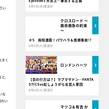
Episode3 大炎上…暴走する正義
8月5日(水)放送分
さい
クロスロード ～
救命救急の約束
2
～
＃5 病院激震！パワハラ＆医療事故!?
8月4日(火)放送分
大きく
ロンドンハーツ
3
ると、
【恋の行方は？】ラブマゲドン…FANTA
STICSvs紅しょうがら女芸人軍団
8月4日(火)放送分
いな
岡のい
マツコ＆有吉 か