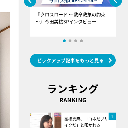
ぐ』＝LOV
『クロスロード ～救命救急の約束
『
香SPインタ
～』今田美桜SPインタビュー
ロ
ン
ピックアップ記事をもっと見る
ランキング
RANKING
1
高橋真麻、「コネだブサ
イクだ」と叩かれる