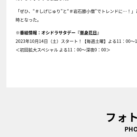
「ぜひ、“＃しげじゅり”と“＃岩石膝小僧”でトレンドに…！
時となった。
※番組情報：オシドラサタデー『
単身花日
』
2023年10月14日（土）スタート！【毎週土曜】よる11：00～
＜初回拡大スペシャル よる11：00～深夜0：00＞
フォ
PHO