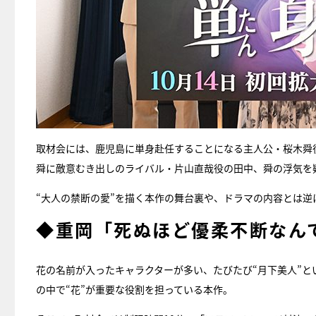
取材会には、鹿児島に単身赴任することになる主人公・桜木舜
舜に敵意むき出しのライバル・片山直哉役の田中、舜の浮気を
“大人の禁断の愛”を描く本作の舞台裏や、ドラマの内容とは
◆重岡「死ぬほど優柔不断なん
花の名前が入ったキャラクターが多い、たびたび“月下美人”
の中で“花”が重要な役割を担っている本作。