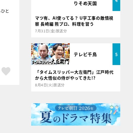
4
りそめ天国
るひと
マツ有、AI使ってる？ U字工事の敵情視
察 長崎編 熊プロ、料理を習う
7月31日(金)放送分
テレビ千鳥
5
ア
はてブ
スキボタン
「タイムスリッパー大左衛門」江戸時代
から大悟似の侍がやってきた!?
8月4日(火)放送分