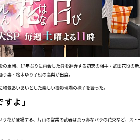
役の重岡、17年ぶりに再会した舜を翻弄する初恋の相手・武田花役の新
疑う妻・桜木ゆり子役の高梨が出席。
逆に和気あいあいとした楽しい撮影現場の様子を語った。
ですよ」
という花が登場する、片山の営業の武器は真っ赤なバラの花束など、スト