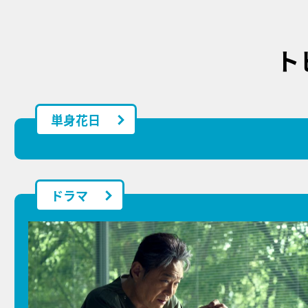
ト
単身花日
ドラマ