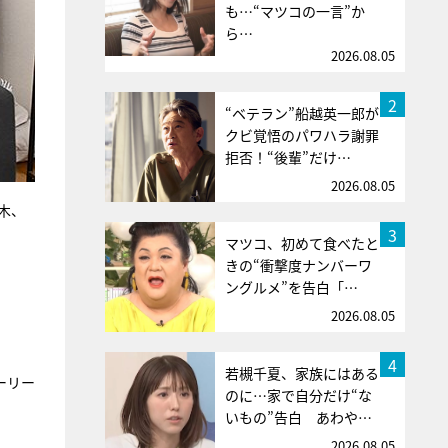
も…“マツコの一言”か
ら…
2026.08.05
2
“ベテラン”船越英一郎が
クビ覚悟のパワハラ謝罪
拒否！“後輩”だけ…
2026.08.05
木、
3
マツコ、初めて食べたと
きの“衝撃度ナンバーワ
ングルメ”を告白「…
2026.08.05
4
若槻千夏、家族にはある
ーリー
のに…家で自分だけ“な
いもの”告白 あわや…
2026.08.05