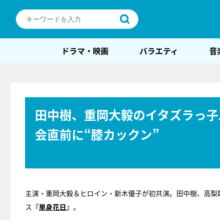
ドラマ・映画
バラエティ
音
田中樹、重岡大毅のイタズラっ子
会直前に“膝カックン”
主演・重岡大毅＆ヒロイン・新木優子が初共演。田中樹、高梨臨
ス
『
単身花日
』
。