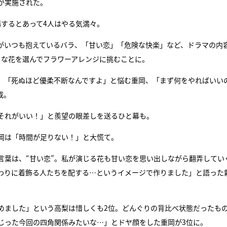
が実施された。
するとあって4人はやる気満々。
がいつも抱えているバラ、「甘い恋」「危険な快楽」など、ドラマの内
きな花を選んでフラワーアレンジに挑むことに。
、「死ぬほど優柔不断なんですよ」と悩む重岡、「まず何をやればいい
載。
それがいい！」と羨望の眼差しを送るひと幕も。
岡は「時間が足りない！」と大慌て。
言葉は、“甘い恋”。私が演じる花も甘い恋を思い出しながら翻弄してい
わりに着飾る人たちを配する…というイメージで作りました」と語った
めました」という高梨は惜しくも2位。どんぐりの背比べ状態だったも
じった今回の四角関係みたいな…」とドヤ顔をした重岡が3位に。