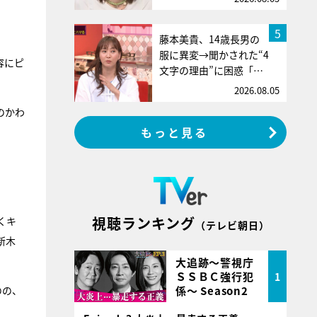
5
藤本美貴、14歳長男の
服に異変→聞かされた“4
容にピ
文字の理由”に困惑「…
2026.08.05
のかわ
もっと見る
視聴ランキング
くキ
（テレビ朝日）
新木
大追跡～警視庁
ＳＳＢＣ強行犯
1
係～ Season2
のの、