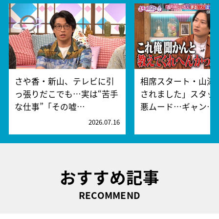
さや香・新山、テレビに引
相席スタート・山添
っ張りだこでも…実は“苦手
されました」スタッ
な仕事”「その嘘…
悪ムード…ギャン…
2026.07.16
2
おすすめ記事
RECOMMEND