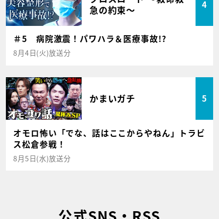
4
急の約束～
＃5 病院激震！パワハラ＆医療事故!?
8月4日(火)放送分
かまいガチ
5
オモロ怖い「でな、話はここからやねん」トラビ
ス松倉参戦！
8月5日(水)放送分
公式SNS・RSS