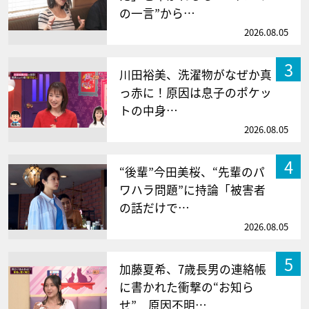
の一言”から…
2026.08.05
3
川田裕美、洗濯物がなぜか真
っ赤に！原因は息子のポケッ
トの中身…
2026.08.05
4
“後輩”今田美桜、“先輩のパ
ワハラ問題”に持論「被害者
の話だけで…
2026.08.05
5
加藤夏希、7歳長男の連絡帳
に書かれた衝撃の“お知ら
せ” 原因不明…