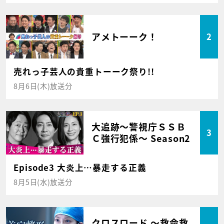
アメトーーク！
2
売れっ子芸人の貴重トーーク祭り!!
8月6日(木)放送分
大追跡～警視庁ＳＳＢ
3
Ｃ強行犯係～ Season2
Episode3 大炎上…暴走する正義
8月5日(水)放送分
クロスロード ～救命救