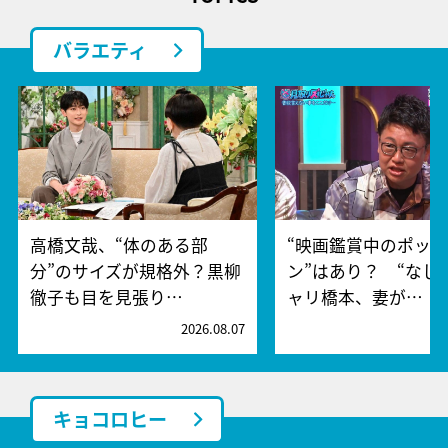
バラエティ
高橋文哉、“体のある部
“映画鑑賞中のポッ
分”のサイズが規格外？黒柳
ン”はあり？ “なし
徹子も目を見張り…
ャリ橋本、妻が…
2026.08.07
2
キョコロヒー