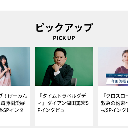
ピックアップ
PICK UP
ブ！げーみん
『タイムトラベルダデ
『クロスロー
E齋藤樹愛羅
ィ』ダイアン津田篤宏S
救急の約束
香SPインタ
Pインタビュー
桜SPイ