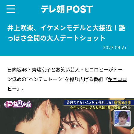
menu
テレ朝POST
井上咲楽、イケメンモデルと大接近！艶
っぽさ全開の大人デートショット
2023.09.27
日向坂46・齊藤京子とお笑い芸人・ヒコロヒーがトー
ン低めの“ヘンテコトーク”を繰り広げる番組
『
キョコロ
ヒー
』
。