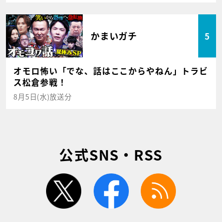
かまいガチ
5
オモロ怖い「でな、話はここからやねん」トラビ
ス松倉参戦！
8月5日(水)放送分
公式SNS・RSS
twitter
facebook
rss