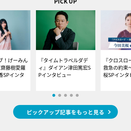
PICK UP
ブ！げーみん
『タイムトラベルダデ
『クロスロー
E齋藤樹愛羅
ィ』ダイアン津田篤宏S
救急の約束
香SPインタ
Pインタビュー
桜SPイ
ピックアップ記事をもっと見る