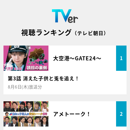
視聴ランキング
（テレビ朝日）
大空港～GATE24～
1
第3話 消えた子供と兎を追え！
8月6日(木)放送分
アメトーーク！
2