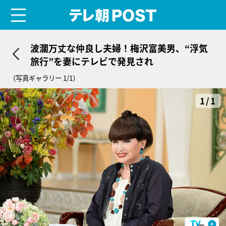
menu
テレ朝POST
波瀾万丈な仲良し夫婦！梅沢富美男、“浮気
旅行”を妻にテレビで発見され
（写真ギャラリー 1/1）
1/1