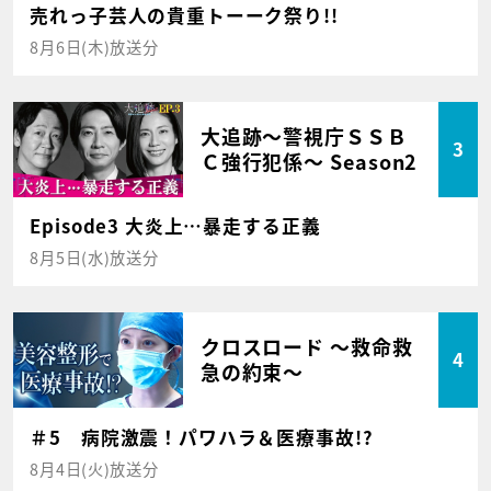
売れっ子芸人の貴重トーーク祭り!!
8月6日(木)放送分
大追跡～警視庁ＳＳＢ
3
Ｃ強行犯係～ Season2
Episode3 大炎上…暴走する正義
8月5日(水)放送分
クロスロード ～救命救
4
急の約束～
＃5 病院激震！パワハラ＆医療事故!?
8月4日(火)放送分