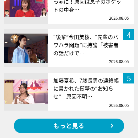
っ赤に！原因は息子のポケッ
トの中身…
2026.08.05
4
“後輩”今田美桜、“先輩のパ
ワハラ問題”に持論「被害者
の話だけで…
2026.08.05
5
加藤夏希、7歳長男の連絡帳
に書かれた衝撃の“お知ら
せ” 原因不明…
2026.08.05
もっと見る