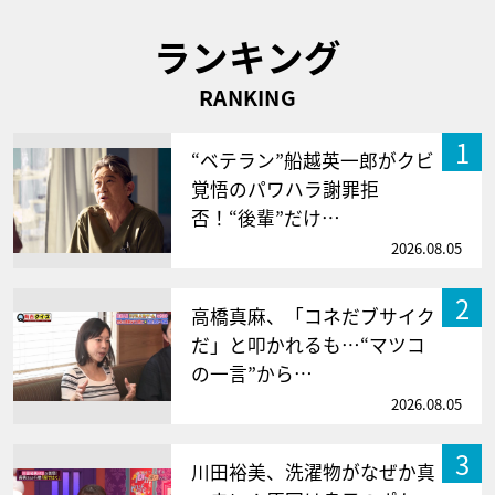
ランキング
RANKING
1
“ベテラン”船越英一郎がクビ
覚悟のパワハラ謝罪拒
否！“後輩”だけ…
2026.08.05
2
高橋真麻、「コネだブサイク
だ」と叩かれるも…“マツコ
の一言”から…
2026.08.05
3
川田裕美、洗濯物がなぜか真