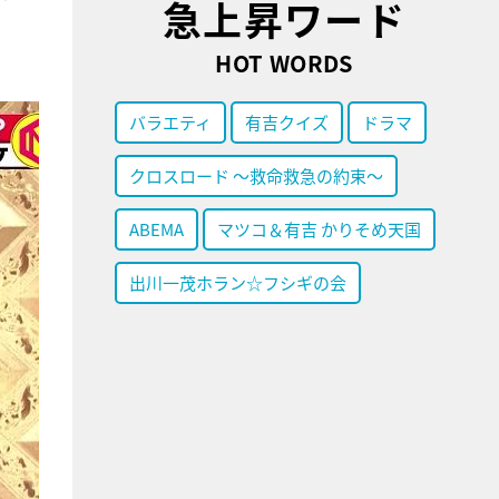
急上昇ワード
HOT WORDS
バラエティ
有吉クイズ
ドラマ
クロスロード ～救命救急の約束～
ABEMA
マツコ＆有吉 かりそめ天国
出川一茂ホラン☆フシギの会