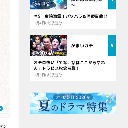
～
＃5 病院激震！パワハラ＆医療事故!?
8月4日(火)放送分
かまいガチ
5
オモロ怖い「でな、話はここからやね
ん」トラビス松倉参戦！
8月5日(水)放送分
マジ