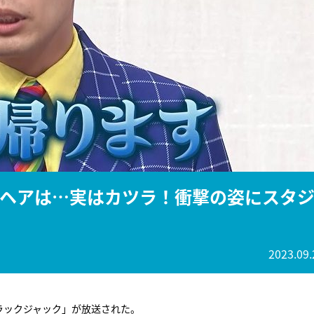
『アイ＝ラブ！げーみん
E齋藤樹愛羅＆佐々木舞
ビュー
ムヘアは…実はカツラ！衝撃の姿にスタ
2023.09.
ラックジャック」が放送された。