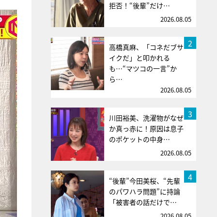
拒否！“後輩”だけ…
2026.08.05
2
高橋真麻、「コネだブサ
イクだ」と叩かれる
も…“マツコの一言”か
ら…
2026.08.05
3
川田裕美、洗濯物がなぜ
か真っ赤に！原因は息子
のポケットの中身…
2026.08.05
4
“後輩”今田美桜、“先輩
のパワハラ問題”に持論
「被害者の話だけで…
2026.08.05