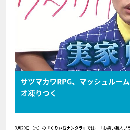
サツマカワRPG、マッシュルー
オ凍りつく
9月20日（水）の
『
くりぃむナンタラ
』
では、「お笑い芸人ブ