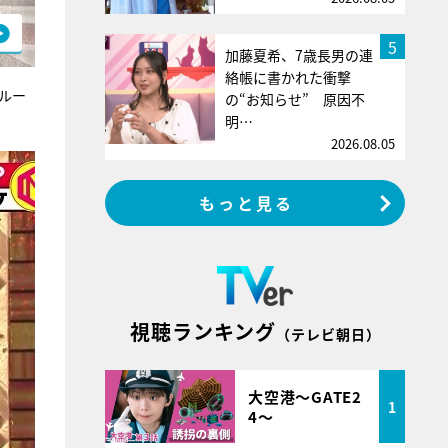
5
加藤夏希、7歳長男の連
絡帳に書かれた衝撃
ルー
の“お知らせ” 原因不
明…
2026.08.05
もっと見る
視聴ランキング
（テレビ朝日）
大空港～GATE2
1
4～