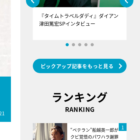
ぐ』＝LOV
『タイムトラベルダディ』ダイアン
『
香SPインタ
津田篤宏SPインタビュー
～
ピックアップ記事をもっと見る
ジ
ランキング
RANKING
21
1
“ベテラン”船越英一郎が
クビ覚悟のパワハラ謝罪