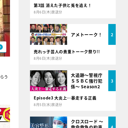
第3話 消えた子供と兎を追え！
8月6日(木)放送分
アメトーーク！
2
売れっ子芸人の貴重トーーク祭り!!
8月6日(木)放送分
大追跡～警視庁
もらう
ＳＳＢＣ強行犯
3
係～ Season2
Episode3 大炎上…暴走する正義
8月5日(水)放送分
クロスロード ～
救命救急の約束
4