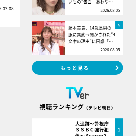
いもの”告白 あわや…
5.03.08
2026.08.05
5
藤本美貴、14歳長男の
服に異変→聞かされた“4
文字の理由”に困惑「…
2026.08.05
もっと見る
視聴ランキング
（テレビ朝日）
大追跡～警視庁
ＳＳＢＣ強行犯
1
係～ Season2