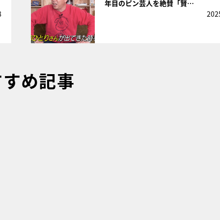
年目のピン芸人を絶賛「賢…
8
202
すすめ記事