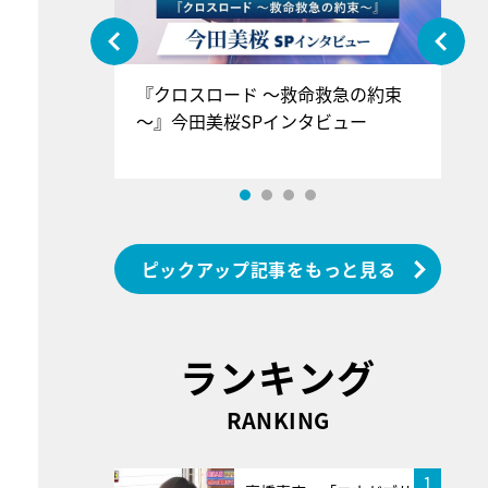
ぐ』＝LOV
『クロスロード ～救命救急の約束
『
香SPインタ
～』今田美桜SPインタビュー
ロ
ン
ピックアップ記事をもっと見る
ランキング
RANKING
1