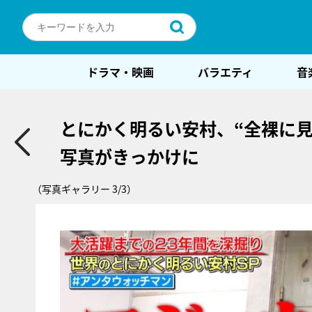
ドラマ・映画
バラエティ
音
とにかく明るい安村、“全裸に
写真がきっかけに
（写真ギャラリー 3/3）