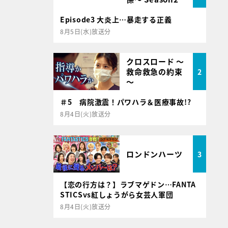
Episode3 大炎上…暴走する正義
8月5日(水)放送分
クロスロード ～
救命救急の約束
2
～
＃5 病院激震！パワハラ＆医療事故!?
8月4日(火)放送分
ロンドンハーツ
3
【恋の行方は？】ラブマゲドン…FANTA
STICSvs紅しょうがら女芸人軍団
8月4日(火)放送分