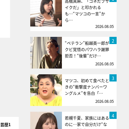
高橋真麻、「コネだブサ
イクだ」と叩かれる
も…“マツコの一言”か
ら…
2026.08.05
2
“ベテラン”船越英一郎が
クビ覚悟のパワハラ謝罪
拒否！“後輩”だけ…
2026.08.05
3
マツコ、初めて食べたと
きの“衝撃度ナンバーワ
ングルメ”を告白「…
2026.08.05
4
若槻千夏、家族にはある
のに…家で自分だけ“な
芸歴1