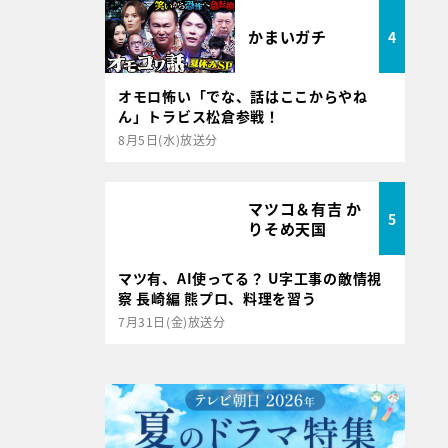
かまいガチ
4
オモロ怖い「でな、話はここからやね
ん」トラビス松倉参戦！
8月5日(水)放送分
マツコ＆有吉 か
5
りそめ天国
マツ有、AI使ってる？ U字工事の敵情視
察 長崎編 熊プロ、料理を習う
7月31日(金)放送分