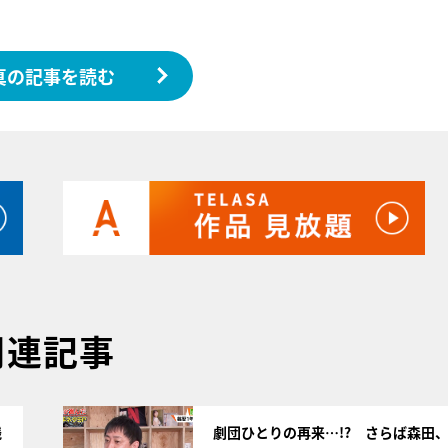
真の記事を読む
関連記事
サムネイル
残
劇団ひとりの再来…!? さらば森田、