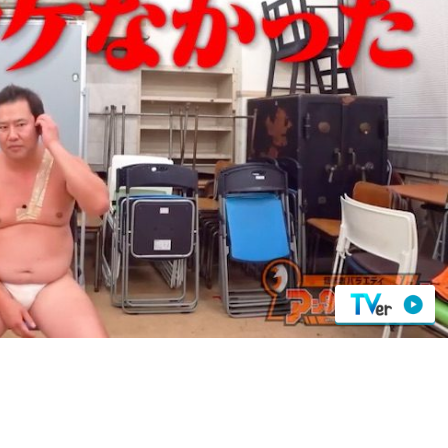
『アイ＝ラブ！げーみん
E齋藤樹愛羅＆佐々木舞
ビュー