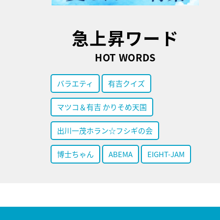
急上昇ワード
HOT WORDS
バラエティ
有吉クイズ
マツコ＆有吉 かりそめ天国
出川一茂ホラン☆フシギの会
博士ちゃん
ABEMA
EIGHT-JAM