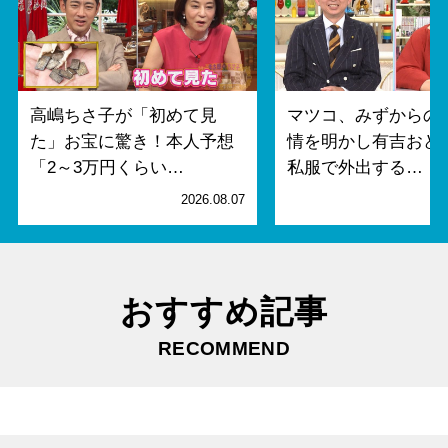
高嶋ちさ子が「初めて見
マツコ、みずからの
た」お宝に驚き！本人予想
情を明かし有吉おど
「2～3万円くらい…
私服で外出する…
2026.08.07
2
おすすめ記事
RECOMMEND