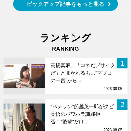
ピックアップ記事をもっと見る
ランキング
RANKING
1
高橋真麻、「コネだブサイク
だ」と叩かれるも…“マツコ
の一言”から…
2026.08.05
2
“ベテラン”船越英一郎がクビ
覚悟のパワハラ謝罪拒
否！“後輩”だけ…
2026.08.05