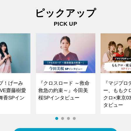
ピックアップ
PICK UP
ブ！げーみ
『クロスロード ～救命
『マジプロ
VE齋藤樹愛
救急の約束～』今田美
ー、ももク
舞香SPイン
桜SPインタビュー
クロ×東京0
タビュー