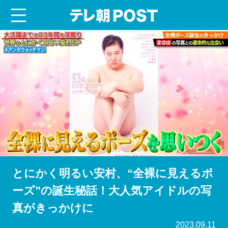
menu
テレ朝POST
とにかく明るい安村、“全裸に見えるポ
ーズ”の誕生秘話！大人気アイドルの写
真がきっかけに
2023.09.11