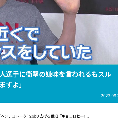
『アイ＝ラブ！げーみん
E齋藤樹愛羅＆佐々木舞
ビュー
人選手に衝撃の嫌味を言われるもスル
ますよ」
2023.08.
“ヘンテコトーク”を繰り広げる番組
『
キョコロヒー
』
。