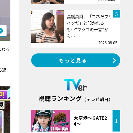
5
高橋真麻、「コネだブサ
イクだ」と叩かれる
も…“マツコの一言”か
ら…
2026.08.05
じわる
もっと見る
る返
視聴ランキング
（テレビ朝日）
大空港～GATE2
1
4～