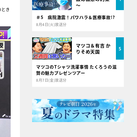
～
のとき
＃5 病院激震！パワハラ＆医療事故!?
8月4日(火)放送分
マツコ＆有吉 か
5
りそめ天国
マツコのTシャツ洗濯事情 たくろうの滋
賀の魅力プレゼンツアー
8月7日(金)放送分