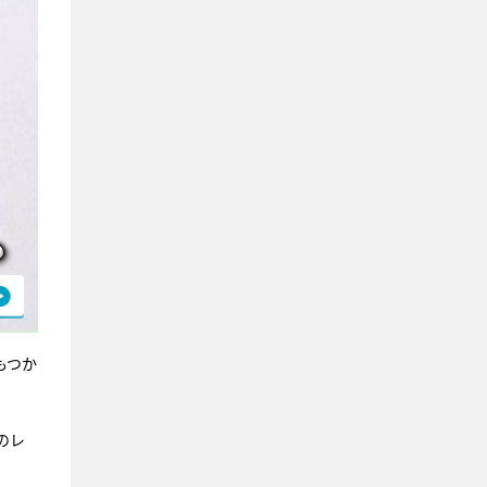
もつか
のレ