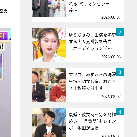
れる“ミリオンセラー
達…
樫勇
2026.08.07
2
ゆうちゃみ、出演を熱望
する大人気番組を告白
「オーディション10…
2026.08.06
3
マツコ、みずからの洗濯
事情を明かし有吉おどろ
き！私服で外出す…
2026.08.07
4
既婚・彼女持ち男を見極
める“一言質問”をレイン
ボー池田が伝授！…
2026.08.07