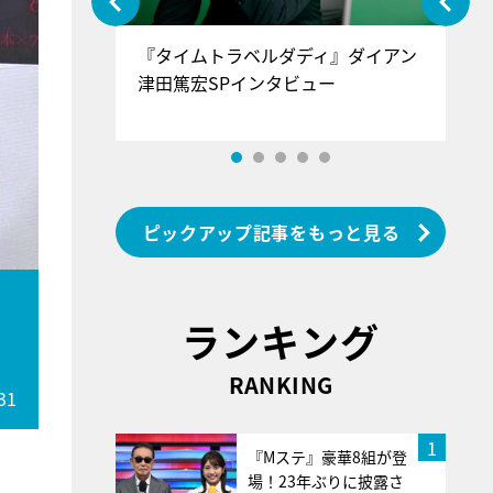
ぐ』＝LOV
『タイムトラベルダディ』ダイアン
『
香SPインタ
津田篤宏SPインタビュー
～
ピックアップ記事をもっと見る
ランキング
RANKING
31
1
『Mステ』豪華8組が登
場！23年ぶりに披露さ