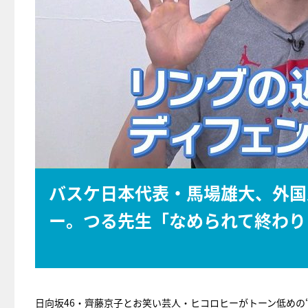
バスケ日本代表・馬場雄大、外国
ー。つる先生「なめられて終わり
日向坂46・齊藤京子とお笑い芸人・ヒコロヒーがトーン低めの