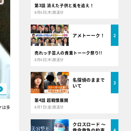
第3話 消えた子供と兎を追え！
8月6日(木)放送分
アメトーーク！
2
売れっ子芸人の貴重トーーク祭り!!
8月6日(木)放送分
名探偵のままで
3
いて
第4話 超戦慄展開
ケは多
8月7日(金)放送分
クロスロード ～
救命救急の約束
4