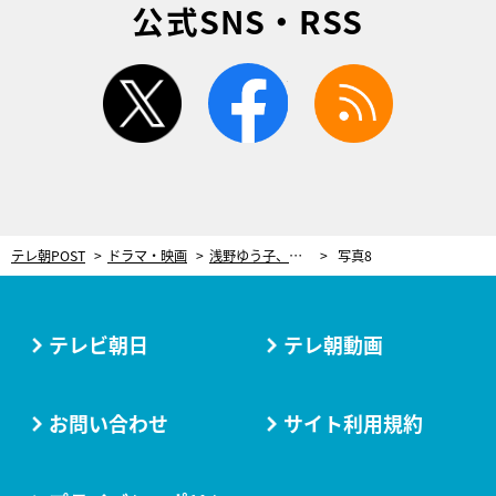
公式SNS・RSS
twitter
facebook
rss
テレ朝POST
ドラマ・映画
浅野ゆう子、『科捜研の女』に降臨！気品と威厳に満ちた熱演で圧倒的存在感を放つ
写真8
テレビ朝日
テレ朝動画
お問い合わせ
サイト利用規約