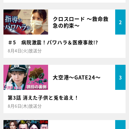
クロスロード ～救命救
2
急の約束～
＃5 病院激震！パワハラ＆医療事故!?
8月4日(火)放送分
大空港～GATE24～
3
第3話 消えた子供と兎を追え！
8月6日(木)放送分