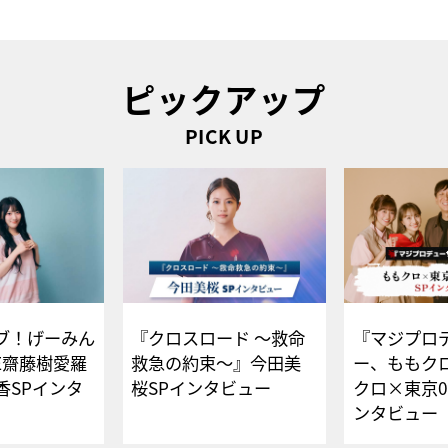
ピックアップ
PICK UP
ブ！げーみん
『クロスロード ～救命
『マジプロ
E齋藤樹愛羅
救急の約束～』今田美
ー、ももク
香SPインタ
桜SPインタビュー
クロ×東京0
ンタビュー