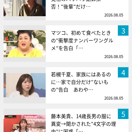
否！“後輩”だけ…
2026.08.05
3
マツコ、初めて食べたとき
の“衝撃度ナンバーワングル
メ”を告白「…
2026.08.05
4
若槻千夏、家族にはあるの
に…家で自分だけ“ないも
の”告白 あわや…
2026.08.05
5
藤本美貴、14歳長男の服に
異変→聞かされた“4文字の理
由”に困惑「…