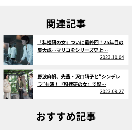
関連記事
サムネイル
『科捜研の女』ついに最終回！25年目の
集大成…マリコをシリーズ史上…
2023.10.04
サムネイル
野波麻帆、先輩・沢口靖子と“シンデレ
ラ”共演！『科捜研の女』で疑…
2023.09.27
おすすめ記事