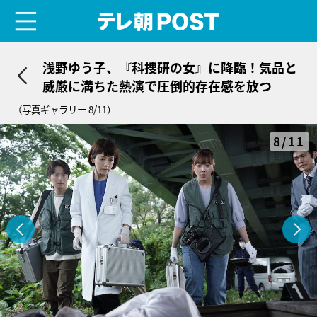
menu
テレ朝POST
浅野ゆう子、『科捜研の女』に降臨！気品と
威厳に満ちた熱演で圧倒的存在感を放つ
（写真ギャラリー 8/11）
8/11