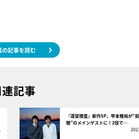
真の記事を読む
関連記事
サムネイル
『遺留捜査』新作SP、甲本雅裕が“
聞”のメインゲストに！2役で…
1
202