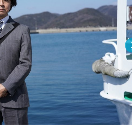
『アイ＝ラブ！げーみん
E齋藤樹愛羅＆佐々木舞
ビュー