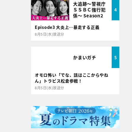
大追跡～警視庁
ＳＳＢＣ強行犯
4
係～ Season2
Episode3 大炎上…暴走する正義
8月5日(水)放送分
かまいガチ
5
オモロ怖い「でな、話はここからやね
ん」トラビス松倉参戦！
8月5日(水)放送分