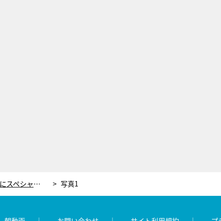
上川隆也主演『遺留捜査』、9月にスペシャル放送決定！驚きのメインゲストも
写真1
レ朝動画
お問い合わせ
サイト利用規約
プ