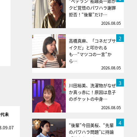
“ベテラン”船越英一郎が
クビ覚悟のパワハラ謝罪
拒否！“後輩”だけ…
2026.08.05
2
高橋真麻、「コネだブサ
イクだ」と叩かれる
も…“マツコの一言”か
ら…
2026.08.05
3
川田裕美、洗濯物がなぜ
か真っ赤に！原因は息子
のポケットの中身…
2026.08.05
前代未
4
“後輩”今田美桜、“先輩
3.09.07
のパワハラ問題”に持論