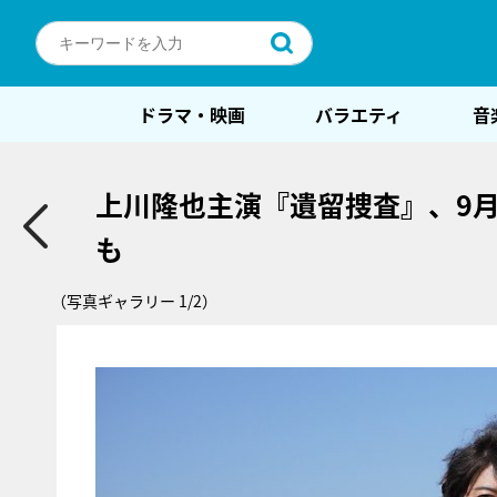
ドラマ・映画
バラエティ
音
上川隆也主演『遺留捜査』、9
も
（写真ギャラリー 1/2）