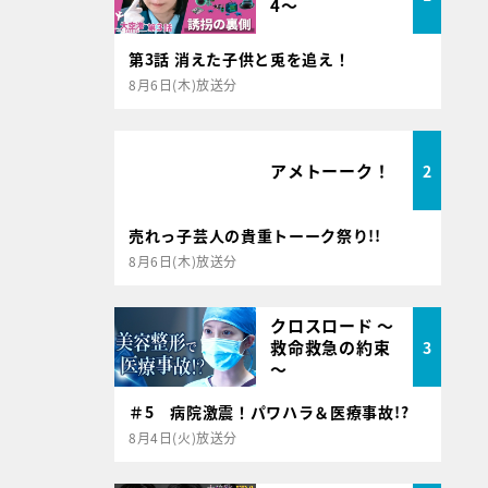
4～
第3話 消えた子供と兎を追え！
8月6日(木)放送分
アメトーーク！
2
売れっ子芸人の貴重トーーク祭り!!
8月6日(木)放送分
クロスロード ～
救命救急の約束
3
～
＃5 病院激震！パワハラ＆医療事故!?
8月4日(火)放送分