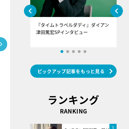
ぐ』＝LOV
『タイムトラベルダディ』ダイアン
『
香SPインタ
津田篤宏SPインタビュー
～
ピックアップ記事をもっと見る
ランキング
RANKING
1