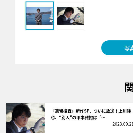
写
サムネイル
『遺留捜査』新作SP、ついに放送！上川隆
也、“別人”の甲本雅裕は「…
2023.09.2