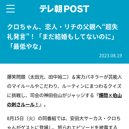
menu
テレ朝POST
クロちゃん、恋人・リチの父親へ“超失
礼発言”！「まだ結婚もしてないのに」
「最低やな」
2023.08.19
爆笑問題（太田光、田中裕二）＆実力パネラーが芸能人
のマイルールやこだわり、ルーティンにまつわるクイズ
に挑戦し、司会の神田伯山がジャッジする
『
爆問×伯山
の刺さルール！
』
。
8月15日（火）の同番組では、安田大サーカス・クロち
ゃんがゲストに登場し、怒られエピソードを披露する