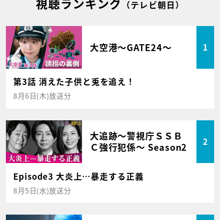
視聴ランキング
（テレビ朝日）
大空港～GATE24～
1
第3話 消えた子供と兎を追え！
8月6日(木)放送分
大追跡～警視庁ＳＳＢ
2
Ｃ強行犯係～ Season2
Episode3 大炎上…暴走する正義
8月5日(水)放送分