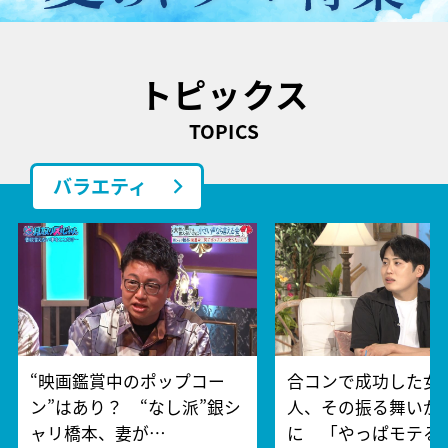
トピックス
TOPICS
バラエティ
“映画鑑賞中のポップコー
合コンで成功した女
ン”はあり？ “なし派”銀シ
人、その振る舞いが
ャリ橋本、妻が…
に 「やっぱモテる