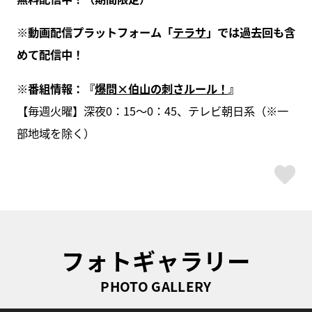
※動画配信プラットフォーム「
テラサ
」では過去回も含
めて配信中！
※
番組情報：『
爆問
×
伯山の刺さルール！
』
【毎週火曜】深夜0：15～0：45、テレビ朝日系（※一
部地域を除く）
ス
フォトギャラリー
PHOTO GALLERY