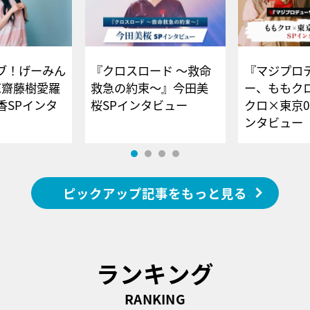
ブ！げーみん
『クロスロード ～救命
『マジプロ
E齋藤樹愛羅
救急の約束～』今田美
ー、ももク
香SPインタ
桜SPインタビュー
クロ×東京0
ンタビュー
ピックアップ記事をもっと見る
ランキング
RANKING