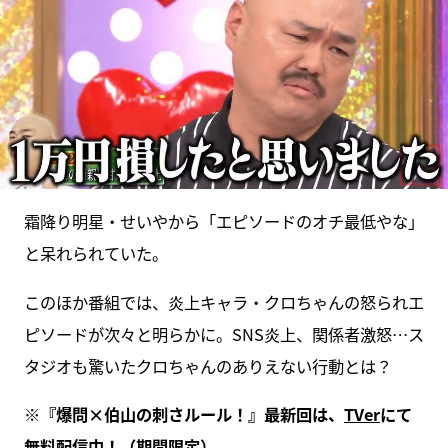
霜降り明星・せいやから「エピソードのオチ最低やな」
と呆れられていた。
このほか番組では、炎上キャラ・クロちゃんの怒られエ
ピソードが次々と明らかに。SNS炎上、関係者激怒…ス
タジオも驚いたクロちゃんのありえない行動とは？
※『爆問×伯山の刺さルール！』最新回は、
TVer
にて
無料配信中！（期間限定）