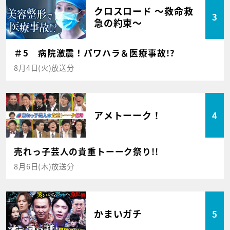
クロスロード ～救命救
3
急の約束～
＃5 病院激震！パワハラ＆医療事故!?
8月4日(火)放送分
アメトーーク！
4
売れっ子芸人の貴重トーーク祭り!!
8月6日(木)放送分
かまいガチ
5