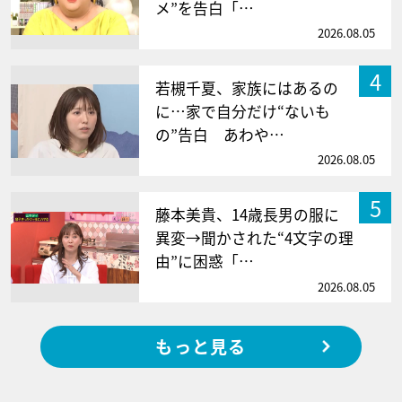
メ”を告白「…
2026.08.05
4
若槻千夏、家族にはあるの
に…家で自分だけ“ないも
の”告白 あわや…
2026.08.05
5
藤本美貴、14歳長男の服に
異変→聞かされた“4文字の理
由”に困惑「…
2026.08.05
もっと見る