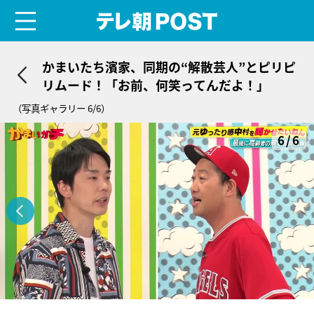
menu
テレ朝POST
かまいたち濱家、同期の“解散芸人”とピリピ
リムード！「お前、何笑ってんだよ！」
（写真ギャラリー 6/6）
6/6