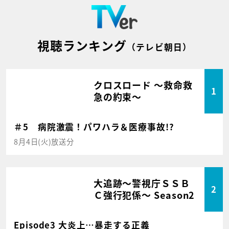
視聴ランキング
（テレビ朝日）
クロスロード ～救命救
1
急の約束～
＃5 病院激震！パワハラ＆医療事故!?
8月4日(火)放送分
大追跡～警視庁ＳＳＢ
2
Ｃ強行犯係～ Season2
Episode3 大炎上…暴走する正義