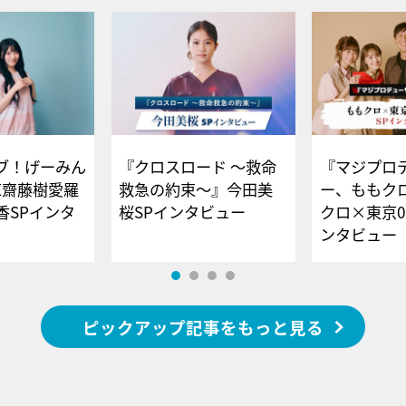
ブ！げーみん
『クロスロード ～救命
『マジプロ
E齋藤樹愛羅
救急の約束～』今田美
ー、ももク
香SPインタ
桜SPインタビュー
クロ×東京0
ンタビュー
ピックアップ記事をもっと見る