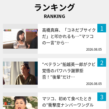
ランキング
RANKING
1
高橋真麻、「コネだブサイク
だ」と叩かれるも…“マツコ
の一言”から…
2026.08.05
2
“ベテラン”船越英一郎がクビ
覚悟のパワハラ謝罪拒
否！“後輩”だけ…
2026.08.05
3
マツコ、初めて食べたとき
の“衝撃度ナンバーワングル