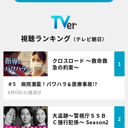
視聴ランキング
（テレビ朝日）
クロスロード ～救命救
1
急の約束～
＃5 病院激震！パワハラ＆医療事故!?
8月4日(火)放送分
大追跡～警視庁ＳＳＢ
2
Ｃ強行犯係～ Season2