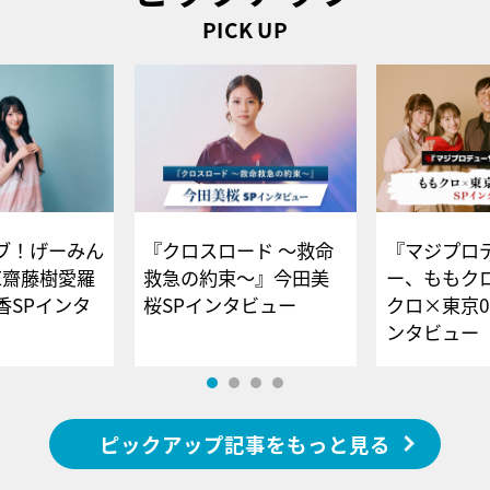
PICK UP
ブ！げーみん
『クロスロード ～救命
『マジプロ
E齋藤樹愛羅
救急の約束～』今田美
ー、ももク
香SPインタ
桜SPインタビュー
クロ×東京0
ンタビュー
ピックアップ記事をもっと見る