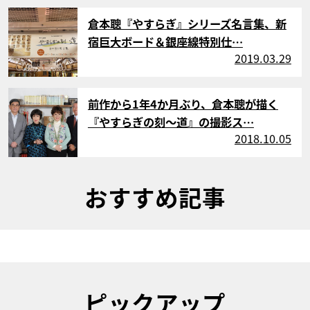
サムネイル
倉本聰『やすらぎ』シリーズ名言集、新
宿巨大ボード＆銀座線特別仕…
2019.03.29
サムネイル
前作から1年4か月ぶり、倉本聰が描く
『やすらぎの刻～道』の撮影ス…
2018.10.05
おすすめ記事
ピックアップ