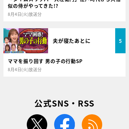
似の侍がやってきた!?
8月4日(火)放送分
夫が寝たあとに
5
ママを振り回す 男の子の行動SP
8月4日(火)放送分
公式SNS・RSS
twitter
facebook
rss