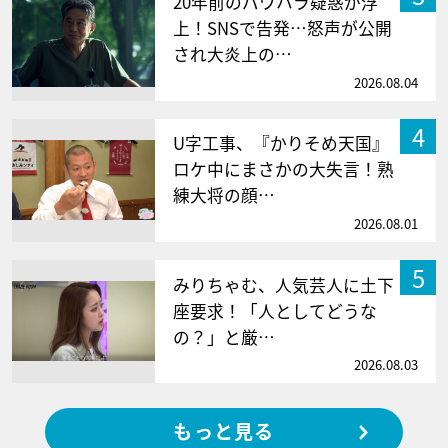
20年前のパワハラ疑惑が浮
上！SNSで告発…怒声が公開
され大炎上の…
2026.08.04
4
U字工事、『かりそめ天国』
ロケ中にまさかの大失言！熟
練大将の顔…
2026.08.01
5
みりちゃむ、人気芸人に土下
座要求！「人としてどうな
の？」と厳…
2026.08.03
もっと見る