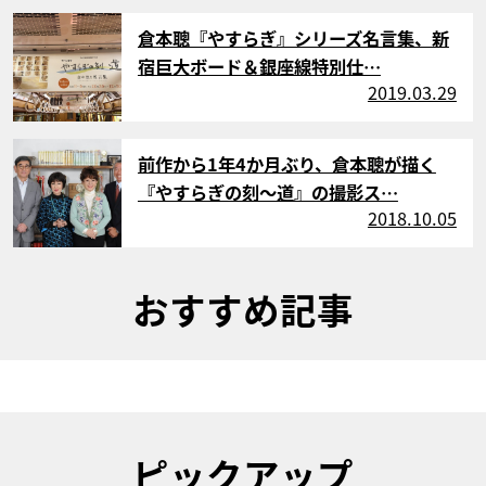
サムネイル
倉本聰『やすらぎ』シリーズ名言集、新
宿巨大ボード＆銀座線特別仕…
2019.03.29
サムネイル
前作から1年4か月ぶり、倉本聰が描く
『やすらぎの刻～道』の撮影ス…
2018.10.05
おすすめ記事
ピックアップ