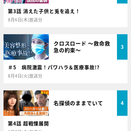
第3話 消えた子供と兎を追え！
8月6日(木)放送分
クロスロード ～救命救
3
急の約束～
＃5 病院激震！パワハラ＆医療事故!?
8月4日(火)放送分
名探偵のままでいて
4
第4話 超戦慄展開