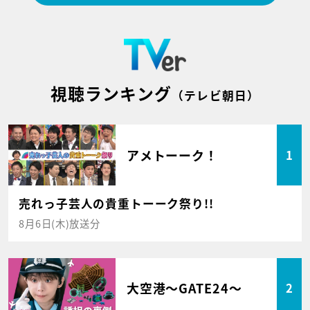
視聴ランキング
（テレビ朝日）
アメトーーク！
1
売れっ子芸人の貴重トーーク祭り!!
8月6日(木)放送分
大空港～GATE24～
2