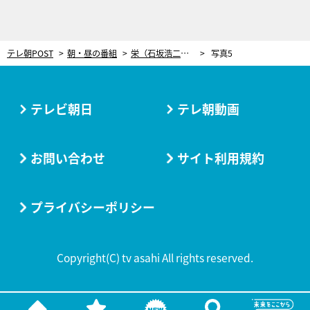
テレ朝POST
朝・昼の番組
栄（石坂浩二）、“芸能界のドン”の死に立ち会う【『やすらぎの郷』第25週おさらい】
写真5
テレビ朝日
テレ朝動画
お問い合わせ
サイト利用規約
プライバシーポリシー
Copyright(C) tv asahi All rights reserved.