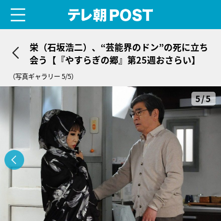
menu
テレ朝POST
栄（石坂浩二）、“芸能界のドン”の死に立ち
会う【『やすらぎの郷』第25週おさらい】
（写真ギャラリー 5/5）
5/5