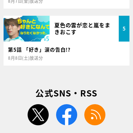
8月7日(金)放送分
夏色の雲が恋と嵐をま
5
きおこす
第5話 「好き」涙の告白!?
8月8日(土)放送分
公式SNS・RSS
twitter
facebook
rss