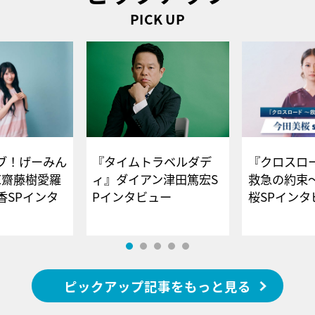
PICK UP
ブ！げーみん
『タイムトラベルダデ
『クロスロー
E齋藤樹愛羅
ィ』ダイアン津田篤宏S
救急の約束
香SPインタ
Pインタビュー
桜SPイ
ピックアップ記事をもっと見る