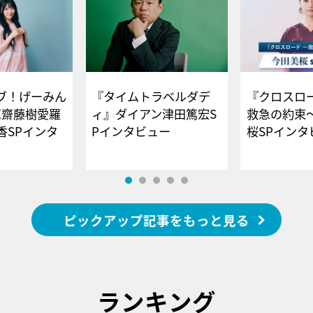
ブ！げーみん
『タイムトラベルダデ
『クロスロー
E齋藤樹愛羅
ィ』ダイアン津田篤宏S
救急の約束
香SPインタ
Pインタビュー
桜SPイ
ピックアップ記事をもっと見る
ランキング