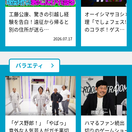
工藤公康、驚きの引越し経
オーイシマサヨシ×
験を告白！遠征から帰ると
理「でしょフェス!!
別の住所が送ら…
のコラボ！ゲス…
2026.07.17
2
バラエティ
「ゲス野郎！」「やばっ」
ハマるファン続出！
意外な人気芸人がガチ裏切
切りのゲームショー『