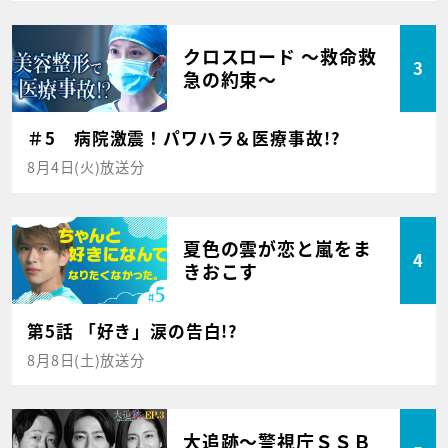
クロスロード ～救命救
3
急の約束～
＃5 病院激震！パワハラ＆医療事故!?
8月4日(火)放送分
夏色の雲が恋と嵐をま
4
きおこす
第5話 「好き」涙の告白!?
8月8日(土)放送分
大追跡～警視庁ＳＳＢ