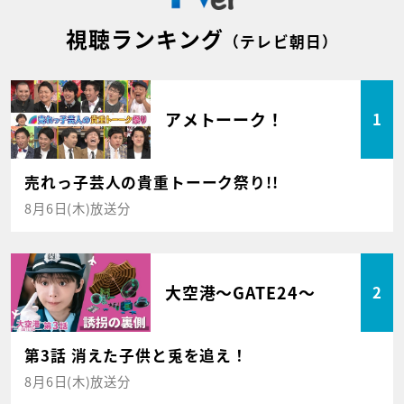
視聴ランキング
（テレビ朝日）
アメトーーク！
1
売れっ子芸人の貴重トーーク祭り!!
8月6日(木)放送分
大空港～GATE24～
2
第3話 消えた子供と兎を追え！
8月6日(木)放送分