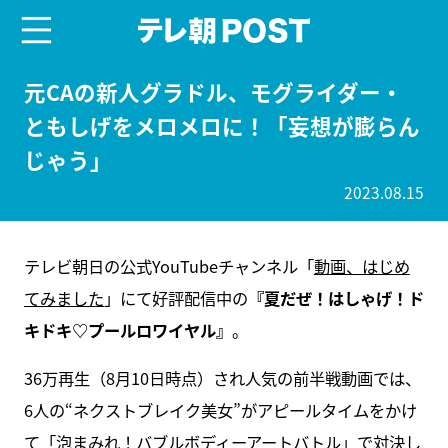
menu
テレ朝POST
元CAの新人グラドル、モグライダー・
ともしげをメロメロに！「妄想が膨らん
じゃう」
2023.08.15
テレビ朝日の公式YouTubeチャンネル「
動画、はじめ
てみました
」にて好評配信中の
『夏だぜ！はしゃげ！ド
キドキ♡プールロワイヤル』
。
36万再生（8月10日時点）され人気の前半戦動画では、
6人の“ネクストブレイク美女”がアピールタイムをかけ
て「泡まみれ！バブルボディーアートバトル」で対決し