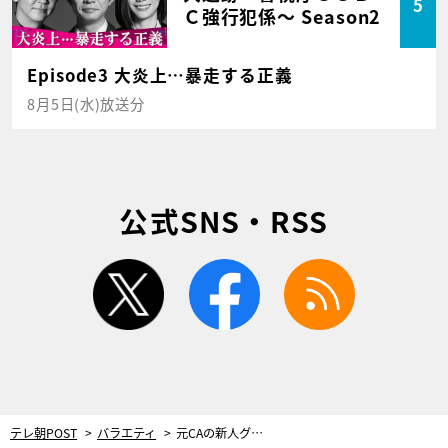
5
Ｃ強行犯係～ Season2
Episode3 大炎上…暴走する正義
8月5日(水)放送分
公式SNS・RSS
twitter
facebook
rss
テレ朝POST
バラエティ
元CAの新人グラドル、モグライダー・ともしげをメロメロに！「妄想が膨らんじゃう」