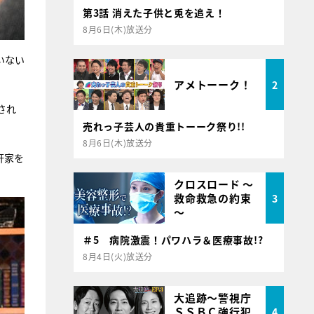
第3話 消えた子供と兎を追え！
8月6日(木)放送分
いない
アメトーーク！
2
され
売れっ子芸人の貴重トーーク祭り!!
8月6日(木)放送分
軒家を
クロスロード ～
救命救急の約束
3
～
＃5 病院激震！パワハラ＆医療事故!?
8月4日(火)放送分
大追跡～警視庁
ＳＳＢＣ強行犯
4