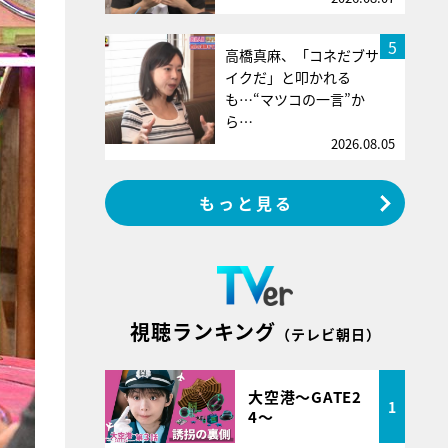
5
高橋真麻、「コネだブサ
イクだ」と叩かれる
も…“マツコの一言”か
ら…
2026.08.05
もっと見る
視聴ランキング
（テレビ朝日）
大空港～GATE2
1
4～