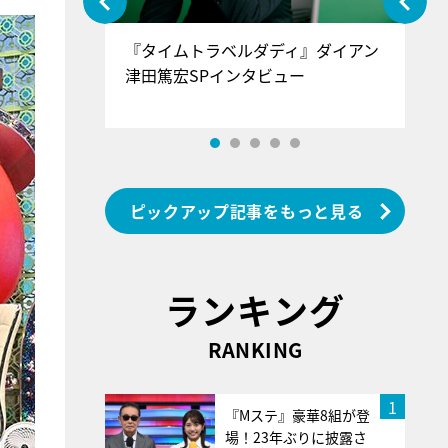
ぐ』＝LOV
『タイムトラベルダディ』ダイアン
『
香SPインタ
津田篤宏SPインタビュー
～
ピックアップ記事をもっと見る
ランキング
RANKING
1
『Mステ』豪華8組が登
場！23年ぶりに披露さ