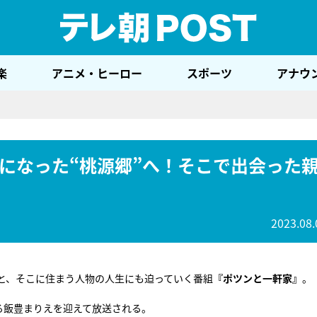
テレ
楽
アニメ・ヒーロー
スポーツ
アナウ
になった“桃源郷”へ！そこで出会った
2023.08.
と、そこに住まう人物の人生にも迫っていく番組
『ポツンと一軒家』
。
る飯豊まりえを迎えて放送される。