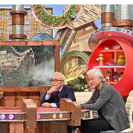
『アイ＝ラブ！げーみん
E齋藤樹愛羅＆佐々木舞
ビュー