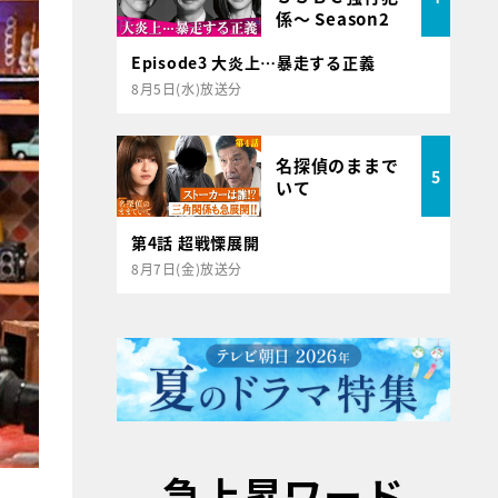
係～ Season2
Episode3 大炎上…暴走する正義
8月5日(水)放送分
名探偵のままで
5
いて
第4話 超戦慄展開
8月7日(金)放送分
急上昇ワード