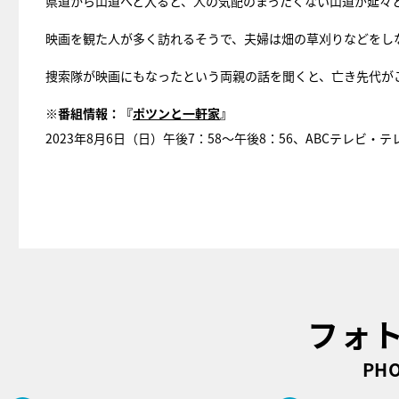
県道から山道へと入ると、人の気配のまったくない山道が延々
映画を観た人が多く訪れるそうで、夫婦は畑の草刈りなどをし
捜索隊が映画にもなったという両親の話を聞くと、亡き先代が
※番組情報：『
ポツンと一軒家
』
2023年8月6日（日）午後7：58～午後8：56、ABCテレビ
フォ
PHO