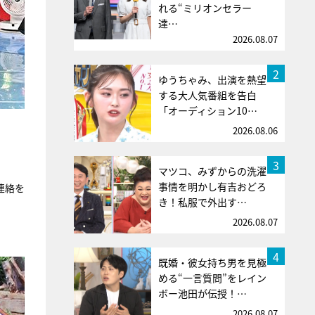
れる“ミリオンセラー
達…
2026.08.07
2
ゆうちゃみ、出演を熱望
する大人気番組を告白
「オーディション10…
2026.08.06
3
マツコ、みずからの洗濯
事情を明かし有吉おどろ
連絡を
き！私服で外出す…
2026.08.07
4
既婚・彼女持ち男を見極
める“一言質問”をレイン
ボー池田が伝授！…
2026.08.07