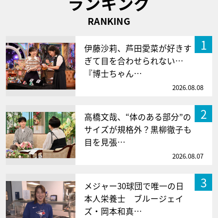
ランキング
RANKING
1
伊藤沙莉、芦田愛菜が好きす
ぎて目を合わせられない…
『博士ちゃん…
2026.08.08
2
高橋文哉、“体のある部分”の
サイズが規格外？黒柳徹子も
目を見張…
2026.08.07
3
メジャー30球団で唯一の日
本人栄養士 ブルージェイ
ズ・岡本和真…