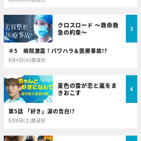
クロスロード ～救命救
3
急の約束～
＃5 病院激震！パワハラ＆医療事故!?
8月4日(火)放送分
夏色の雲が恋と嵐をま
4
きおこす
第5話 「好き」涙の告白!?
8月8日(土)放送分