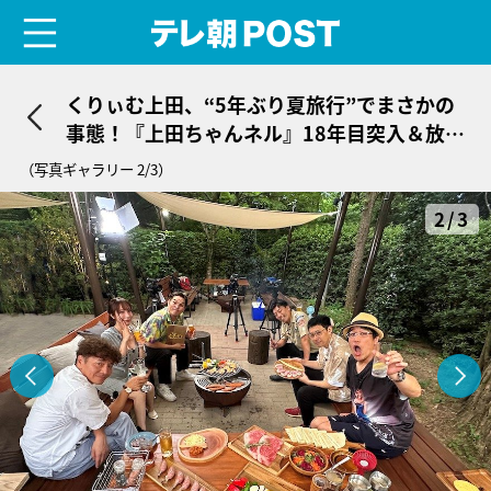
menu
テレ朝POST
くりぃむ上田、“5年ぶり夏旅行”でまさかの
事態！『上田ちゃんネル』18年目突入＆放送
400回SP
（写真ギャラリー 2/3）
2/3