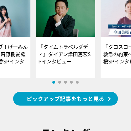
ブ！げーみん
『タイムトラベルダデ
『クロスロー
E齋藤樹愛羅
ィ』ダイアン津田篤宏S
救急の約束
香SPインタ
Pインタビュー
桜SPイ
ピックアップ記事をもっと見る