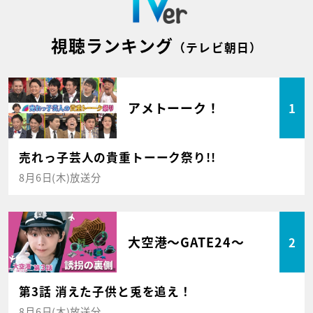
視聴ランキング
（テレビ朝日）
アメトーーク！
1
売れっ子芸人の貴重トーーク祭り!!
8月6日(木)放送分
大空港～GATE24～
2
第3話 消えた子供と兎を追え！
8月6日(木)放送分