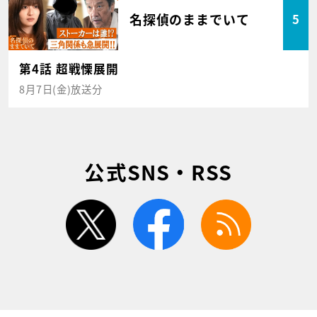
名探偵のままでいて
5
第4話 超戦慄展開
8月7日(金)放送分
公式SNS・RSS
twitter
facebook
rss