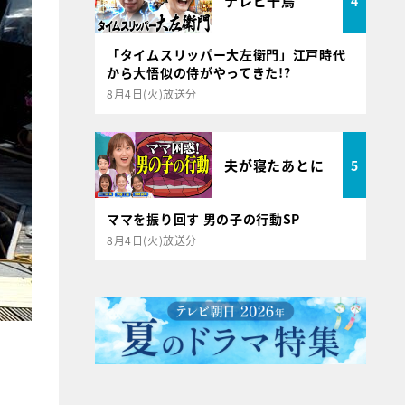
テレビ千鳥
4
「タイムスリッパー大左衛門」江戸時代
から大悟似の侍がやってきた!?
8月4日(火)放送分
夫が寝たあとに
5
ママを振り回す 男の子の行動SP
8月4日(火)放送分