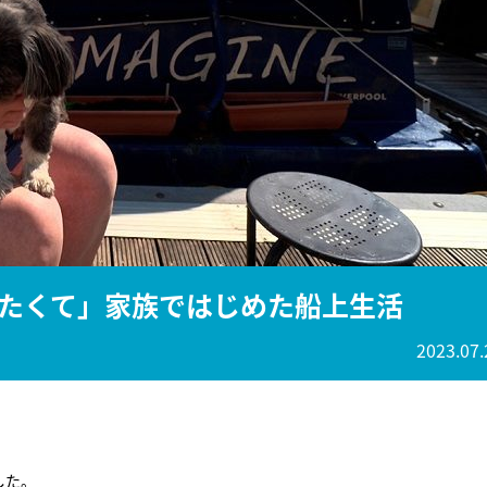
『アイ＝ラブ！げーみん
E齋藤樹愛羅＆佐々木舞
ビュー
たくて」家族ではじめた船上生活
2023.07.
した。