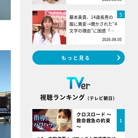
5
藤本美貴、14歳長男の
服に異変→聞かされた“4
文字の理由”に困惑「…
2026.08.05
もっと見る
視聴ランキング
（テレビ朝日）
クロスロード ～
救命救急の約束
1
～