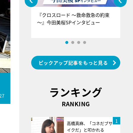
ぐ』＝LOV
『クロスロード ～救命救急の約束
『
香SPインタ
～』今田美桜SPインタビュー
ロ
ン
ピックアップ記事をもっと見る
ランキング
27
RANKING
1
高橋真麻、「コネだブサ
イクだ」と叩かれる