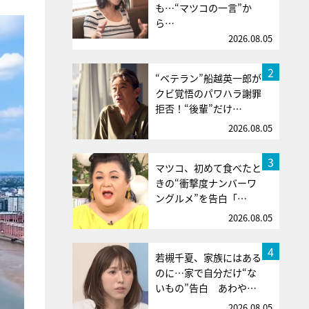
も…“マツコの一言”か
ら…
2026.08.05
2
“ベテラン”船越英一郎が
クビ覚悟のパワハラ謝罪
拒否！“後輩”だけ…
2026.08.05
3
マツコ、初めて食べたと
きの“衝撃度ナンバーワ
ングルメ”を告白「…
2026.08.05
4
若槻千夏、家族にはある
のに…家で自分だけ“な
いもの”告白 あわや…
2026.08.05