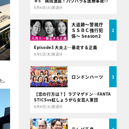
＃5 病院激震！パワハラ＆医療事故!?
8月4日(火)放送分
大追跡～警視庁
ＳＳＢＣ強行犯
2
係～ Season2
Episode3 大炎上…暴走する正義
8月5日(水)放送分
ロンドンハーツ
3
た。
【恋の行方は？】ラブマゲドン…FANTA
STICSvs紅しょうがら女芸人軍団
8月4日(火)放送分