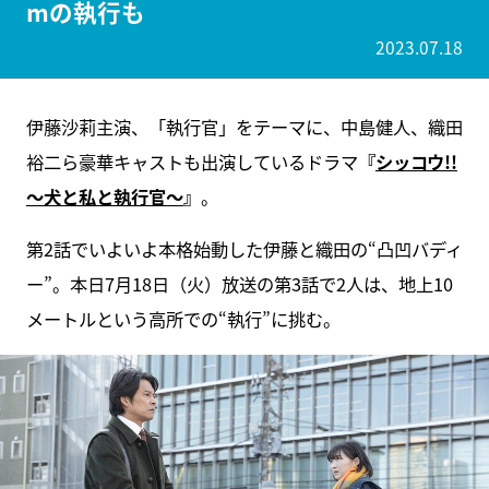
mの執行も
2023.07.18
伊藤沙莉主演、「執行官」をテーマに、中島健人、織田
裕二ら豪華キャストも出演しているドラマ
『
シッコウ!!
～犬と私と執行官～
』
。
第2話でいよいよ本格始動した伊藤と織田の“凸凹バディ
ー”。本日7月18日（火）放送の第3話で2人は、地上10
メートルという高所での“執行”に挑む。