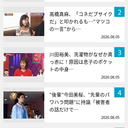
2
高橋真麻、「コネだブサイク
だ」と叩かれるも…“マツコ
の一言”から…
2026.08.05
3
川田裕美、洗濯物がなぜか真
っ赤に！原因は息子のポケッ
トの中身…
2026.08.05
4
“後輩”今田美桜、“先輩のパ
ワハラ問題”に持論「被害者
の話だけで…
2026.08.05