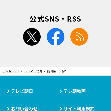
公式SNS・RSS
twitter
facebook
rss
テレ朝POST
ドラマ・映画
織田裕二、約4分に及ぶ“アツい”長台詞！伊藤沙莉との凸凹バディーで地上10mの執行も
テレビ朝日
テレ朝動画
お問い合わせ
サイト利用規約