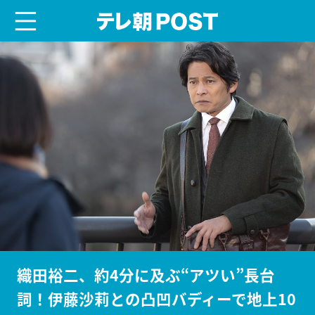
menu
テレ朝POST
織田裕二、約4分に及ぶ“アツい”長台
詞！伊藤沙莉との凸凹バディーで地上10