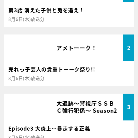
第3話 消えた子供と兎を追え！
8月6日(木)放送分
アメトーーク！
2
売れっ子芸人の貴重トーーク祭り!!
8月6日(木)放送分
大追跡～警視庁ＳＳＢ
3
Ｃ強行犯係～ Season2
Episode3 大炎上…暴走する正義
8月5日(水)放送分