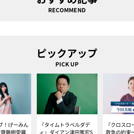
RECOMMEND
ピックアップ
PICK UP
ブ！げーみん
『タイムトラベルダデ
『クロスロー
E齋藤樹愛羅
ィ』ダイアン津田篤宏S
救急の約束