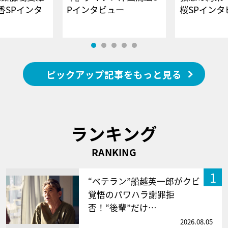
香SPインタ
Pインタビュー
桜SPイ
ピックアップ記事をもっと見る
ランキング
RANKING
1
“ベテラン”船越英一郎がクビ
覚悟のパワハラ謝罪拒
否！“後輩”だけ…
2026.08.05