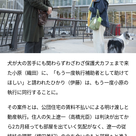
犬が大の苦手にも関わらずわざわざ保護犬カフェまで来
た小原（織田）に、「もう一度執行補助者として助けて
ほしい」と請われたひかり（伊藤）は、もう一度小原の
執行に同行することに。
その案件とは、公団住宅の賃料不払いによる明け渡しと
動産執行。住人の矢上遼一（高橋光臣）は判決が出てか
ら2カ月経っても部屋を出ていく気配がなく、遼一の従
姉妹の理那（横田美紀）の立ち会いのもと部屋へと進入