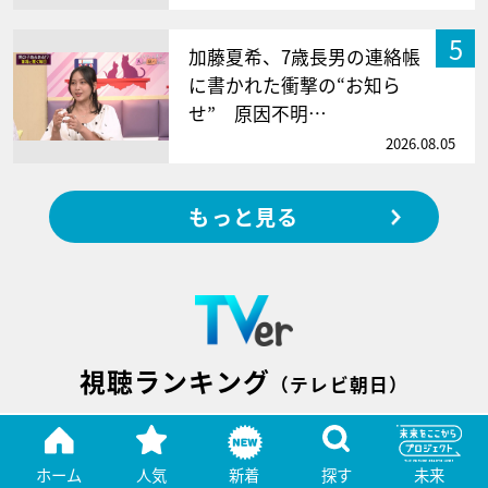
5
加藤夏希、7歳長男の連絡帳
に書かれた衝撃の“お知ら
せ” 原因不明…
2026.08.05
もっと見る
視聴ランキング
（テレビ朝日）
ホーム
人気
新着
探す
未来
大空港～GATE24～
1