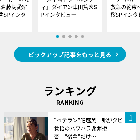
E齋藤樹愛羅
ィ』ダイアン津田篤宏S
救急の約束
香SPインタ
Pインタビュー
桜SPイ
ピックアップ記事をもっと見る
ランキング
RANKING
1
“ベテラン”船越英一郎がクビ
覚悟のパワハラ謝罪拒
否！“後輩”だけ…