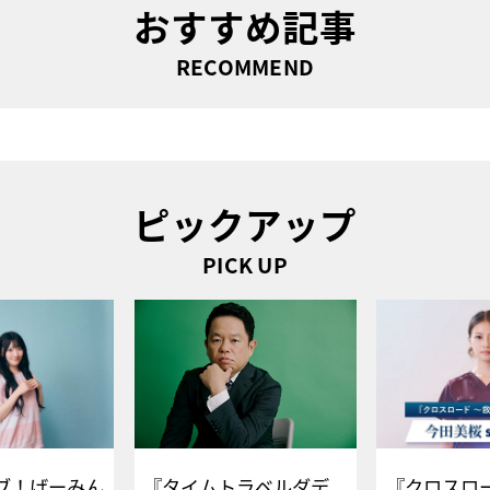
おすすめ記事
RECOMMEND
ピックアップ
PICK UP
ブ！げーみん
『タイムトラベルダデ
『クロスロー