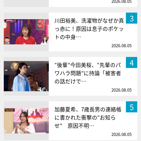
2026.08.05
3
川田裕美、洗濯物がなぜか真
っ赤に！原因は息子のポケッ
トの中身…
2026.08.05
4
“後輩”今田美桜、“先輩のパ
ワハラ問題”に持論「被害者
の話だけで…
2026.08.05
5
加藤夏希、7歳長男の連絡帳
に書かれた衝撃の“お知ら
せ” 原因不明…
2026.08.05