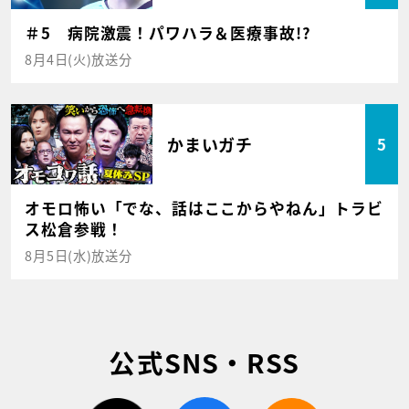
＃5 病院激震！パワハラ＆医療事故!?
8月4日(火)放送分
かまいガチ
5
オモロ怖い「でな、話はここからやねん」トラビ
ス松倉参戦！
8月5日(水)放送分
公式SNS・RSS
twitter
facebook
rss