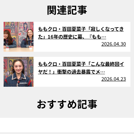
関連記事
サムネイル
ももクロ・百田夏菜子「寂しくなってき
た」16年の歴史に幕、『もも…
2026.04.30
サムネイル
ももクロ・百田夏菜子「こんな最終回イ
ヤだ！」衝撃の過去暴露でメ…
2026.04.23
おすすめ記事