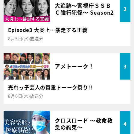
大追跡～警視庁ＳＳＢ
2
Ｃ強行犯係～ Season2
Episode3 大炎上…暴走する正義
8月5日(水)放送分
アメトーーク！
3
売れっ子芸人の貴重トーーク祭り!!
8月6日(木)放送分
クロスロード ～救命救
4
急の約束～