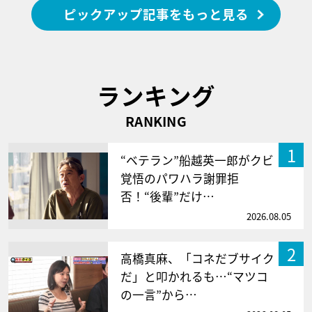
ピックアップ記事をもっと見る
ランキング
RANKING
1
“ベテラン”船越英一郎がクビ
覚悟のパワハラ謝罪拒
否！“後輩”だけ…
2026.08.05
2
高橋真麻、「コネだブサイク
だ」と叩かれるも…“マツコ
の一言”から…