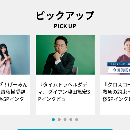
ピックアップ
PICK UP
ブ！げーみん
『タイムトラベルダデ
『クロスロー
E齋藤樹愛羅
ィ』ダイアン津田篤宏S
救急の約束
香SPインタ
Pインタビュー
桜SPイ