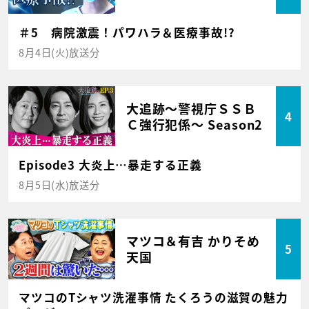
＃5 病院激震！パワハラ＆医療事故!?
8月4日(火)放送分
大追跡～警視庁ＳＳＢ
4
Ｃ強行犯係～ Season2
Episode3 大炎上…暴走する正義
8月5日(水)放送分
マツコ＆有吉 かりそめ
5
天国
マツコのTシャツ洗濯事情 たくろうの滋賀の魅力