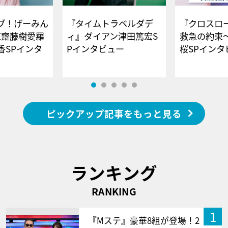
ブ！げーみん
『タイムトラベルダデ
『クロスロー
E齋藤樹愛羅
ィ』ダイアン津田篤宏S
救急の約束
香SPインタ
Pインタビュー
桜SPイ
ピックアップ記事をもっと見る
ランキング
RANKING
1
『Mステ』豪華8組が登場！2