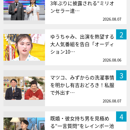
3年ぶりに披露される“ミリオ
ンセラー達…
2026.08.07
2
ゆうちゃみ、出演を熱望する
大人気番組を告白「オーディ
ション10…
2026.08.06
3
マツコ、みずからの洗濯事情
を明かし有吉おどろき！私服
で外出す…
2026.08.07
4
既婚・彼女持ち男を見極め
る“一言質問”をレインボー池