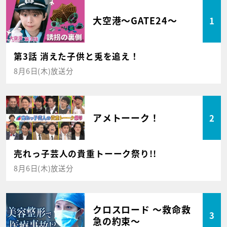
大空港～GATE24～
1
第3話 消えた子供と兎を追え！
8月6日(木)放送分
アメトーーク！
2
売れっ子芸人の貴重トーーク祭り!!
8月6日(木)放送分
クロスロード ～救命救
3
急の約束～