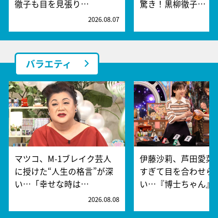
徹子も目を見張り…
驚き！黒柳徹子…
2026.08.07
2
バラエティ
マツコ、M-1ブレイク芸人
伊藤沙莉、芦田愛菜
に授けた“人生の格言”が深
すぎて目を合わせら
い…「幸せな時は…
い…『博士ちゃん』
2026.08.08
2