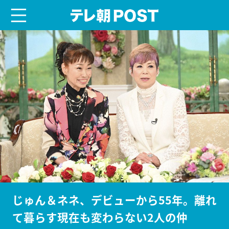
menu
テレ朝POST
じゅん＆ネネ、デビューから55年。離れ
て暮らす現在も変わらない2人の仲