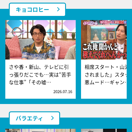
キョコロヒー
さや香・新山、テレビに引
相席スタート・山添
っ張りだこでも…実は“苦手
されました」スタッ
な仕事”「その嘘…
悪ムード…ギャン…
2026.07.16
2
バラエティ