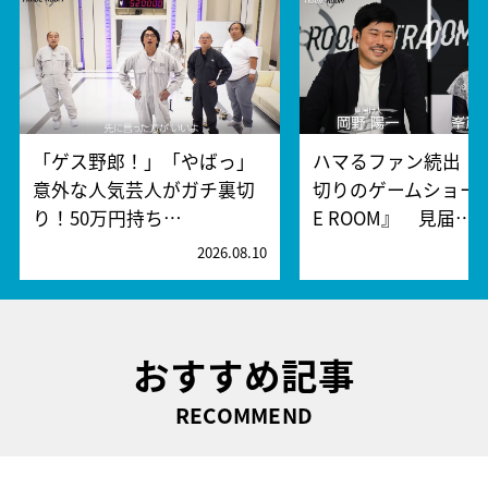
「ゲス野郎！」「やばっ」
ハマるファン続出！
意外な人気芸人がガチ裏切
切りのゲームショー『
り！50万円持ち…
E ROOM』 見届…
2026.08.10
2
おすすめ記事
RECOMMEND