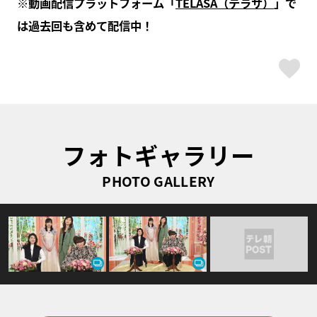
※動画配信プラットフォーム「
TELASA（テラサ）
」で
は過去回も含めて配信中！
ス
フォトギャラリー
PHOTO GALLERY