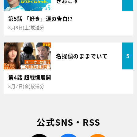
きおこす
第5話 「好き」涙の告白!?
8月8日(土)放送分
名探偵のままでいて
5
第4話 超戦慄展開
8月7日(金)放送分
公式SNS・RSS
twitter
facebook
rss