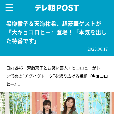
menu
テレ朝POST
黒柳徹子＆天海祐希、超豪華ゲストが
『大キョコロヒー』登場！「本気を出し
た特番です」
2023.06.17
日向坂46・齊藤京子とお笑い芸人・ヒコロヒーがトー
ン低めの“チグハグトーク”を繰り広げる番組
『
キョコロ
ヒー
』
。