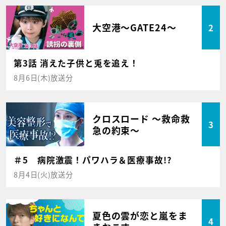
大空港～GATE24～
2
第3話 消えた子供と兎を追え！
8月6日(木)放送分
クロスロード ～救命救
3
急の約束～
＃5 病院激震！パワハラ＆医療事故!?
8月4日(火)放送分
夏色の雲が恋と嵐をま
4