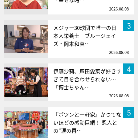
「幸せな時…
2026.08.08
3
メジャー30球団で唯一の日
本人栄養士 ブルージェイ
ズ・岡本和真…
2026.08.08
4
伊藤沙莉、芦田愛菜が好きす
ぎて目を合わせられない…
『博士ちゃん…
2026.08.08
5
『ポツンと一軒家』かつてな
いほどの感動巨編！ 恩人と
の“涙の再…