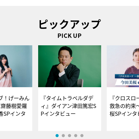
ピックアップ
PICK UP
ブ！げーみん
『タイムトラベルダデ
『クロスロー
E齋藤樹愛羅
ィ』ダイアン津田篤宏S
救急の約束
香SPインタ
Pインタビュー
桜SPイ