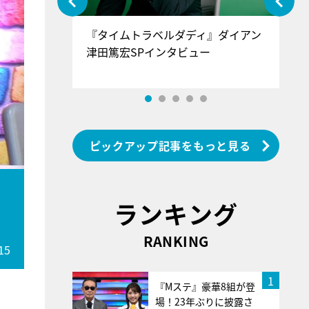
ぐ』＝LOV
『タイムトラベルダディ』ダイアン
『
香SPインタ
津田篤宏SPインタビュー
～
ピックアップ記事をもっと見る
ランキング
RANKING
15
1
『Mステ』豪華8組が登
場！23年ぶりに披露さ