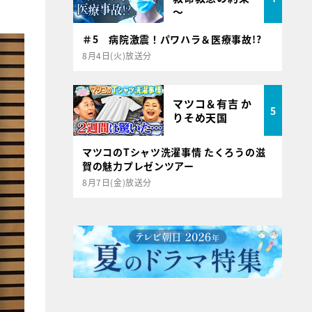
～
＃5 病院激震！パワハラ＆医療事故!?
8月4日(火)放送分
マツコ＆有吉 か
5
りそめ天国
マツコのTシャツ洗濯事情 たくろうの滋
賀の魅力プレゼンツアー
8月7日(金)放送分