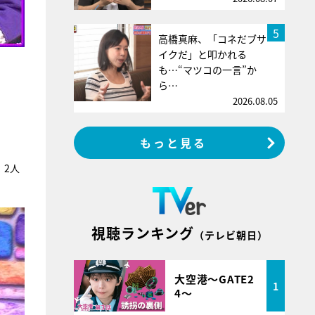
5
高橋真麻、「コネだブサ
イクだ」と叩かれる
も…“マツコの一言”か
ら…
2026.08.05
もっと見る
：2人
視聴ランキング
（テレビ朝日）
大空港～GATE2
1
4～