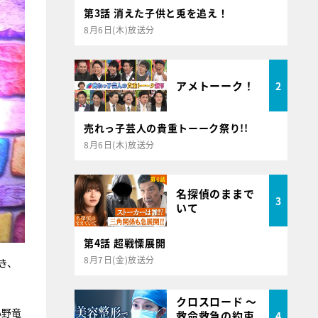
第3話 消えた子供と兎を追え！
8月6日(木)放送分
アメトーーク！
2
売れっ子芸人の貴重トーーク祭り!!
8月6日(木)放送分
名探偵のままで
3
いて
第4話 超戦慄展開
8月7日(金)放送分
き、
クロスロード ～
小野竜
救命救急の約束
4