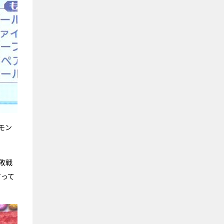
モン
敗戦
言って