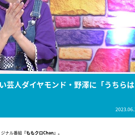
『アイ＝ラブ！げーみん
E齋藤樹愛羅＆佐々木舞
ビュー
い芸人ダイヤモンド・野澤に「うちらは
2023.06.
リジナル番組
『ももクロChan』
。