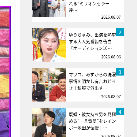
れる“ミリオンセラー
達…
2026.08.07
2
ゆうちゃみ、出演を熱望
する大人気番組を告白
「オーディション10…
2026.08.06
3
マツコ、みずからの洗濯
事情を明かし有吉おどろ
き！私服で外出す…
2026.08.07
4
既婚・彼女持ち男を見極
める“一言質問”をレイン
ボー池田が伝授！…
2026.08.07