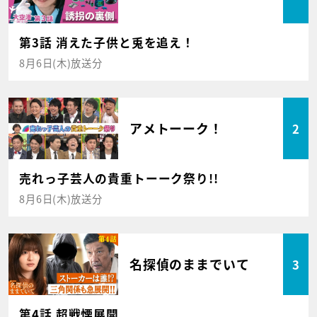
第3話 消えた子供と兎を追え！
8月6日(木)放送分
アメトーーク！
2
売れっ子芸人の貴重トーーク祭り!!
8月6日(木)放送分
名探偵のままでいて
3
第4話 超戦慄展開