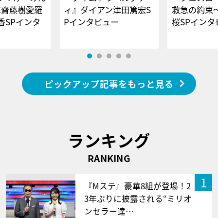
E齋藤樹愛羅
ィ』ダイアン津田篤宏S
救急の約束
香SPインタ
Pインタビュー
桜SPイ
ピックアップ記事をもっと見る
ランキング
RANKING
1
『Mステ』豪華8組が登場！2
3年ぶりに披露される“ミリオ
ンセラー達…