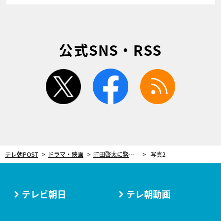
公式SNS・RSS
twitter
facebook
rss
テレ朝POST
ドラマ・映画
町田啓太に緊急インタビュー！ドラマ『unknown』最終回直前だからやっと話せる撮影エピソード、そして“加賀美”のこと
写真2
テレビ朝日
テレ朝動画