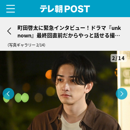
menu
テレ朝POST
町田啓太に緊急インタビュー！ドラマ『unk
nown』最終回直前だからやっと話せる撮影
エピソード、そして“加賀美”のこと
（写真ギャラリー 2/14）
2/14