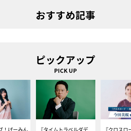
おすすめ記事
ピックアップ
PICK UP
ブ！げーみん
『タイムトラベルダデ
『クロスロー