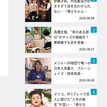
伊藤沙莉、芦田愛菜が好
きすぎて目を合わせられ
ない…『博士ちゃん…
2026.08.08
2
高橋文哉、“体のある部
分”のサイズが規格外？
黒柳徹子も目を見張…
2026.08.07
3
メジャー30球団で唯一の
日本人栄養士 ブルージ
ェイズ・岡本和真…
2026.08.08
4
マツコ、M-1ブレイク芸
人に授けた“人生の格
言”が深い…「幸せな