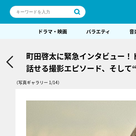
ドラマ・映画
バラエティ
音
町田啓太に緊急インタビュー！ド
話せる撮影エピソード、そして“
（写真ギャラリー 1/14）