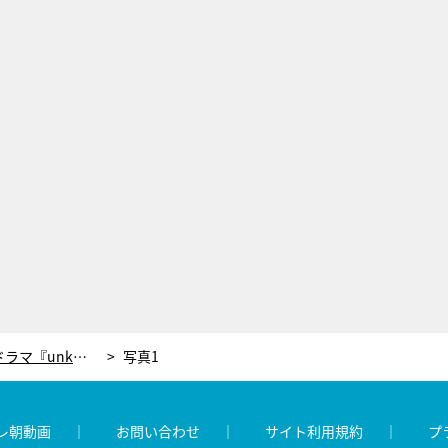
町田啓太に緊急インタビュー！ドラマ『unknown』最終回直前だからやっと話せる撮影エピソード、そして“加賀美”のこと
写真1
レ朝動画
お問い合わせ
サイト利用規約
プ