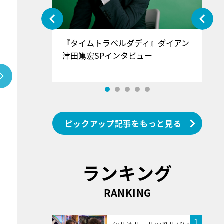
ぐ』＝LOV
『タイムトラベルダディ』ダイアン
『
香SPインタ
津田篤宏SPインタビュー
～
ピックアップ記事をもっと見る
ランキング
RANKING
1