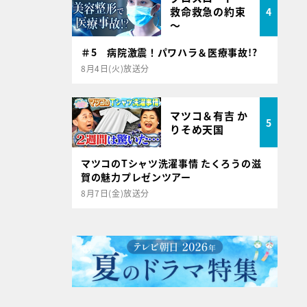
救命救急の約束
4
～
＃5 病院激震！パワハラ＆医療事故!?
8月4日(火)放送分
マツコ＆有吉 か
5
りそめ天国
マツコのTシャツ洗濯事情 たくろうの滋
賀の魅力プレゼンツアー
8月7日(金)放送分