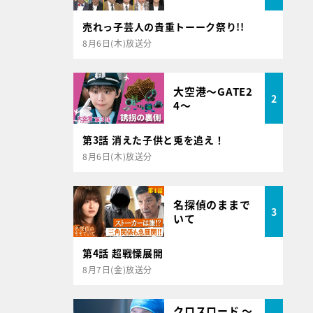
売れっ子芸人の貴重トーーク祭り!!
8月6日(木)放送分
大空港～GATE2
2
4～
第3話 消えた子供と兎を追え！
8月6日(木)放送分
名探偵のままで
3
いて
第4話 超戦慄展開
8月7日(金)放送分
クロスロード ～