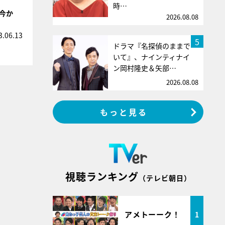
時…
「今か
2026.08.08
3.06.13
5
ドラマ『名探偵のままで
いて』、ナインティナイ
ン岡村隆史＆矢部…
2026.08.08
もっと見る
視聴ランキング
（テレビ朝日）
アメトーーク！
1