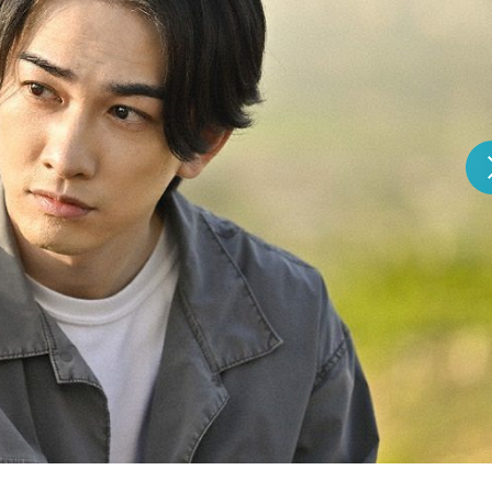
『アイ＝ラブ！げーみん
E齋藤樹愛羅＆佐々木舞
ビュー