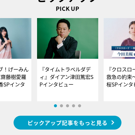
PICK UP
ブ！げーみん
『タイムトラベルダデ
『クロスロー
E齋藤樹愛羅
ィ』ダイアン津田篤宏S
救急の約束
香SPインタ
Pインタビュー
桜SPイ
ピックアップ記事をもっと見る