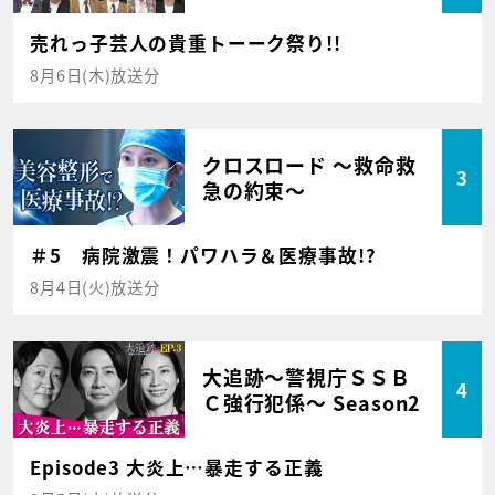
売れっ子芸人の貴重トーーク祭り!!
8月6日(木)放送分
クロスロード ～救命救
3
急の約束～
＃5 病院激震！パワハラ＆医療事故!?
8月4日(火)放送分
大追跡～警視庁ＳＳＢ
4
Ｃ強行犯係～ Season2
Episode3 大炎上…暴走する正義