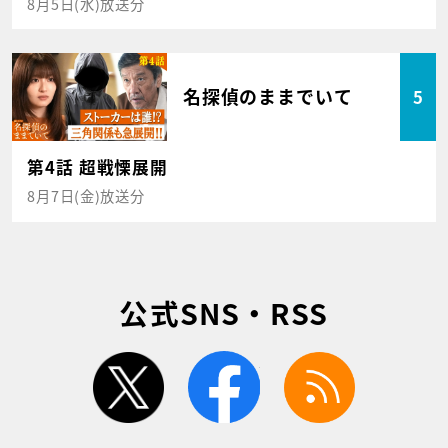
8月5日(水)放送分
名探偵のままでいて
5
第4話 超戦慄展開
8月7日(金)放送分
公式SNS・RSS
twitter
facebook
rss