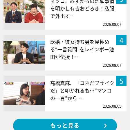
マツコ、みずからの洗濯事情
を明かし有吉おどろき！私服
で外出す…
2026.08.07
4
既婚・彼女持ち男を見極め
る“一言質問”をレインボー池
田が伝授！…
2026.08.07
5
高橋真麻、「コネだブサイク
だ」と叩かれるも…“マツコ
の一言”から…
2026.08.05
もっと見る