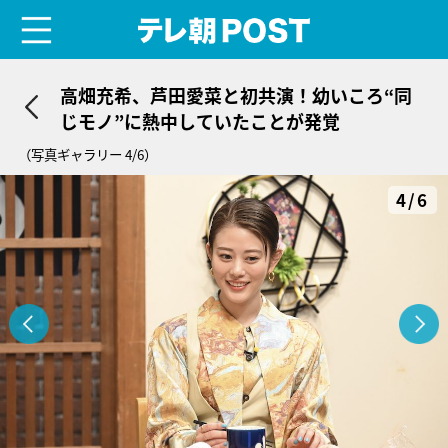
menu
テレ朝POST
高畑充希、芦田愛菜と初共演！幼いころ“同
じモノ”に熱中していたことが発覚
（写真ギャラリー 4/6）
4/6