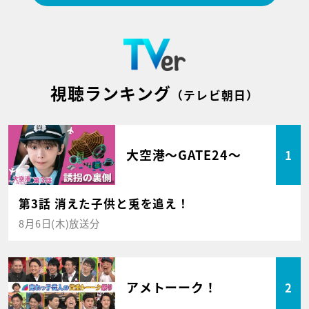
視聴ランキング
（テレビ朝日）
大空港～GATE24～
1
第3話 消えた子供と兎を追え！
8月6日(木)放送分
アメトーーク！
2