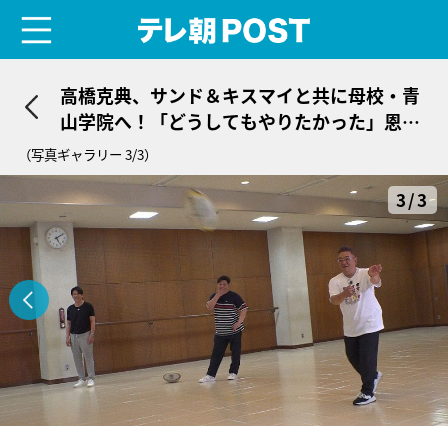
menu
テレ朝POST
高橋克典、サンド＆キスマイと共に母校・青
山学院へ！「どうしてもやりたかった」恩返
しを実現
（写真ギャラリー 3/3）
3/3