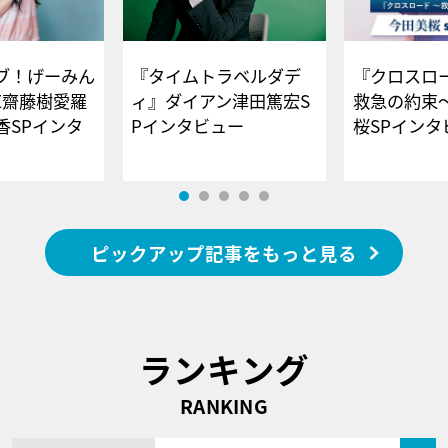
ブ！げーみん
『タイムトラベルダデ
『クロスロー
E齋藤樹愛羅
ィ』ダイアン津田篤宏S
救急の約束
香SPインタ
Pインタビュー
桜SPイ
ピックアップ記事をもっと見る
ランキング
RANKING