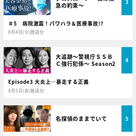
3
急の約束～
＃5 病院激震！パワハラ＆医療事故!?
8月4日(火)放送分
大追跡～警視庁ＳＳＢ
4
Ｃ強行犯係～ Season2
Episode3 大炎上…暴走する正義
8月5日(水)放送分
名探偵のままでいて
5