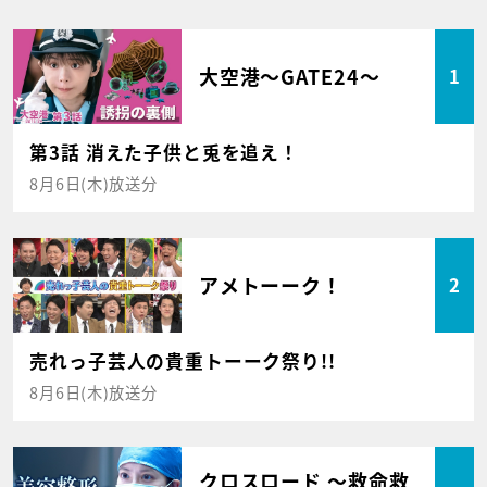
大空港～GATE24～
1
第3話 消えた子供と兎を追え！
8月6日(木)放送分
アメトーーク！
2
売れっ子芸人の貴重トーーク祭り!!
8月6日(木)放送分
クロスロード ～救命救