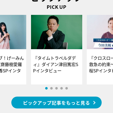
PICK UP
ブ！げーみん
『タイムトラベルダデ
『クロスロー
E齋藤樹愛羅
ィ』ダイアン津田篤宏S
救急の約束
香SPインタ
Pインタビュー
桜SPイ
ピックアップ記事をもっと見る