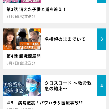
第3話 消えた子供と兎を追え！
8月6日(木)放送分
名探偵のままでいて
3
第4話 超戦慄展開
8月7日(金)放送分
クロスロード ～救命救
4
急の約束～
＃5 病院激震！パワハラ＆医療事故!?