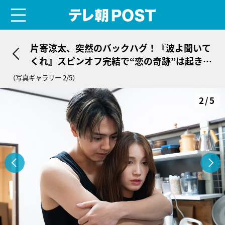
menu
テレ朝POST
片寄涼太、突然のバックハグ！『波よ聞いて
くれ』スピンオフ完結で“恋の奇跡”は起きる
のか
（写真ギャラリー 2/5）
2/5