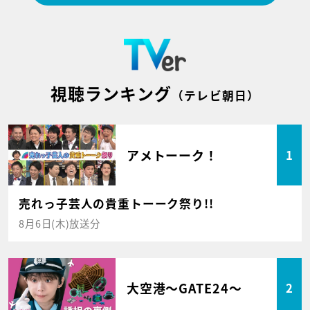
視聴ランキング
（テレビ朝日）
アメトーーク！
1
売れっ子芸人の貴重トーーク祭り!!
8月6日(木)放送分
大空港～GATE24～
2