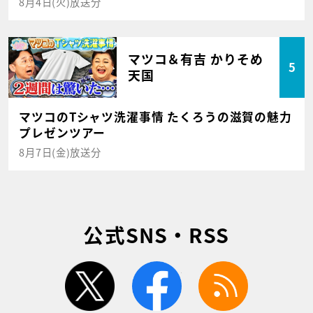
8月4日(火)放送分
マツコ＆有吉 かりそめ
5
天国
マツコのTシャツ洗濯事情 たくろうの滋賀の魅力
プレゼンツアー
8月7日(金)放送分
公式SNS・RSS
twitter
facebook
rss