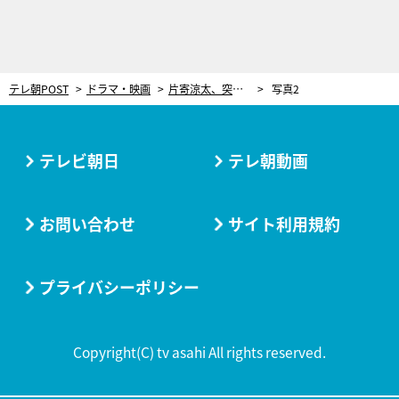
テレ朝POST
ドラマ・映画
片寄涼太、突然のバックハグ！『波よ聞いてくれ』スピンオフ完結で“恋の奇跡”は起きるのか
写真2
テレビ朝日
テレ朝動画
お問い合わせ
サイト利用規約
プライバシーポリシー
Copyright(C) tv asahi All rights reserved.