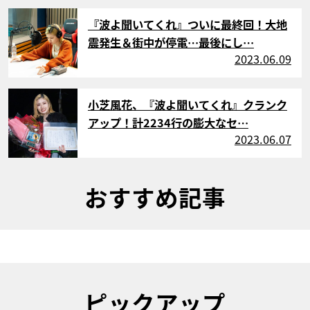
サムネイル
『波よ聞いてくれ』ついに最終回！大地
震発生＆街中が停電…最後にし…
2023.06.09
サムネイル
小芝風花、『波よ聞いてくれ』クランク
アップ！計2234行の膨大なセ…
2023.06.07
おすすめ記事
ピックアップ