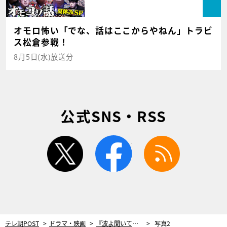
オモロ怖い「でな、話はここからやねん」トラビ
ス松倉参戦！
8月5日(水)放送分
公式SNS・RSS
twitter
facebook
rss
テレ朝POST
ドラマ・映画
『波よ聞いてくれ』ついに最終回！大地震発生＆街中が停電…最後にして最大の危機
写真2