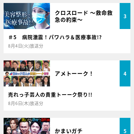
クロスロード ～救命救
3
急の約束～
＃5 病院激震！パワハラ＆医療事故!?
8月4日(火)放送分
アメトーーク！
4
売れっ子芸人の貴重トーーク祭り!!
8月6日(木)放送分
かまいガチ
5