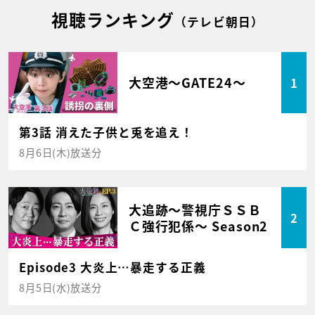
視聴ランキング
（テレビ朝日）
大空港～GATE24～
1
第3話 消えた子供と兎を追え！
8月6日(木)放送分
大追跡～警視庁ＳＳＢ
2
Ｃ強行犯係～ Season2
Episode3 大炎上…暴走する正義
8月5日(水)放送分