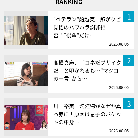
RANKING
1
“ベテラン”船越英一郎がクビ
覚悟のパワハラ謝罪拒
否！“後輩”だけ…
2026.08.05
2
高橋真麻、「コネだブサイク
だ」と叩かれるも…“マツコ
の一言”から…
2026.08.05
3
川田裕美、洗濯物がなぜか真
っ赤に！原因は息子のポケッ
トの中身…
2026.08.05