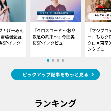
ブ！げーみん
『クロスロード ～救命
『マジプロ
E齋藤樹愛羅
救急の約束～』今田美
ー、ももク
香SPインタ
桜SPインタビュー
クロ×東京0
ンタビュー
ピックアップ記事をもっと見る
ランキング