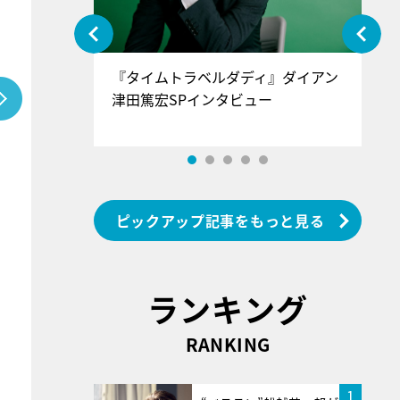
ぐ』＝LOV
『タイムトラベルダディ』ダイアン
『
香SPインタ
津田篤宏SPインタビュー
～
ピックアップ記事をもっと見る
ランキング
RANKING
1