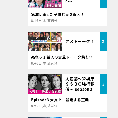
4～
第3話 消えた子供と兎を追え！
8月6日(木)放送分
アメトーーク！
2
売れっ子芸人の貴重トーーク祭り!!
8月6日(木)放送分
大追跡～警視庁
ＳＳＢＣ強行犯
3
係～ Season2
Episode3 大炎上…暴走する正義
8月5日(水)放送分