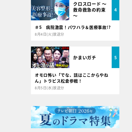
クロスロード ～
救命救急の約束
4
～
＃5 病院激震！パワハラ＆医療事故!?
8月4日(火)放送分
かまいガチ
5
オモロ怖い「でな、話はここからやね
ん」トラビス松倉参戦！
8月5日(水)放送分