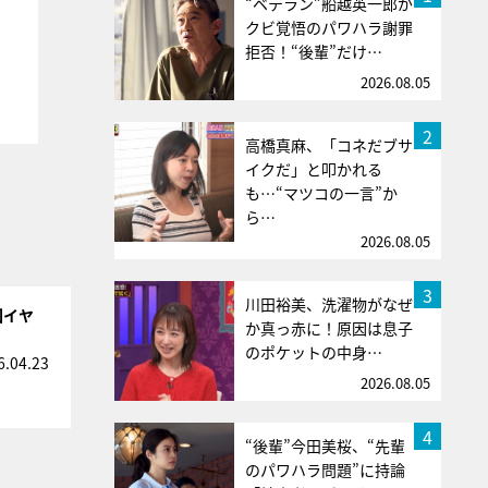
“ベテラン”船越英一郎が
クビ覚悟のパワハラ謝罪
拒否！“後輩”だけ…
2026.08.05
2
高橋真麻、「コネだブサ
イクだ」と叩かれる
も…“マツコの一言”か
ら…
2026.08.05
3
川田裕美、洗濯物がなぜ
回イヤ
か真っ赤に！原因は息子
のポケットの中身…
6.04.23
2026.08.05
4
“後輩”今田美桜、“先輩
のパワハラ問題”に持論