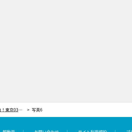
ももクロ・佐々木彩夏、驚きの告白！東京03・飯塚悟志「聞きたくなかった…」
写真6
レ朝動画
お問い合わせ
サイト利用規約
プ