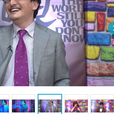
『アイ＝ラブ！げーみん
E齋藤樹愛羅＆佐々木舞
ビュー