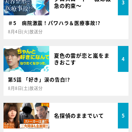
3
急の約束～
＃5 病院激震！パワハラ＆医療事故!?
8月4日(火)放送分
夏色の雲が恋と嵐をま
4
きおこす
第5話 「好き」涙の告白!?
8月8日(土)放送分
名探偵のままでいて
5