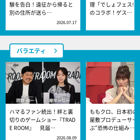
験を告白！遠征から帰ると
理「でしょフェス!!
別の住所が送ら…
のコラボ！ゲス…
2026.07.17
2
バラエティ
ハマるファン続出！絆と裏
ももクロ、日本初の
切りのゲームショー『TRAD
屋敷プロデューサー
E ROOM』 見届…
ぶ“恐怖の仕組み…
2026.08.09
2