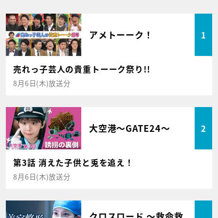
アメトーーク！
1
売れっ子芸人の貴重トーーク祭り!!
8月6日(木)放送分
大空港～GATE24～
2
第3話 消えた子供と兎を追え！
8月6日(木)放送分
クロスロード ～救命救