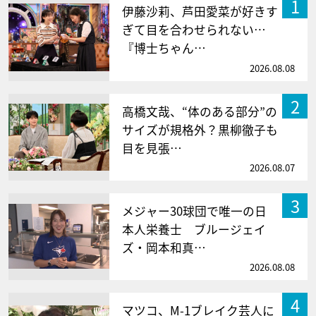
1
伊藤沙莉、芦田愛菜が好きす
ぎて目を合わせられない…
『博士ちゃん…
2026.08.08
2
高橋文哉、“体のある部分”の
サイズが規格外？黒柳徹子も
目を見張…
2026.08.07
3
メジャー30球団で唯一の日
本人栄養士 ブルージェイ
ズ・岡本和真…
2026.08.08
4
マツコ、M-1ブレイク芸人に