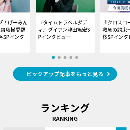
ブ！げーみん
『タイムトラベルダデ
『クロスロー
E齋藤樹愛羅
ィ』ダイアン津田篤宏S
救急の約束
香SPインタ
Pインタビュー
桜SPイ
ピックアップ記事をもっと見る
ランキング
RANKING