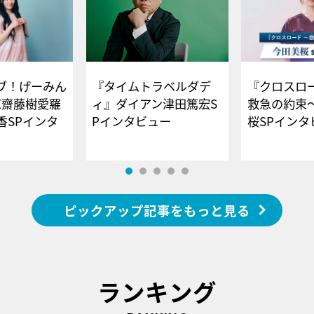
ブ！げーみん
『タイムトラベルダデ
『クロスロー
E齋藤樹愛羅
ィ』ダイアン津田篤宏S
救急の約束
香SPインタ
Pインタビュー
桜SPイ
ピックアップ記事をもっと見る
ランキング