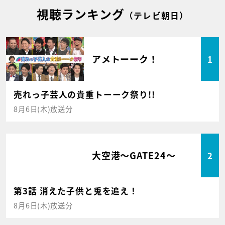
視聴ランキング
（テレビ朝日）
アメトーーク！
1
売れっ子芸人の貴重トーーク祭り!!
8月6日(木)放送分
大空港～GATE24～
2
第3話 消えた子供と兎を追え！
8月6日(木)放送分