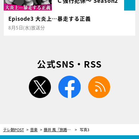
Ｃ強行犯係～ Season2
Episode3 大炎上…暴走する正義
8月5日(水)放送分
公式SNS・RSS
twitter
facebook
rss
テレ朝POST
音楽
藤井 風『旅路』MV制作の裏側。監督と1対1で撮影…「ナチュラルな魅力を伝えたかった」
写真3