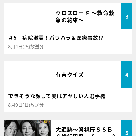
クロスロード ～救命救
3
急の約束～
＃5 病院激震！パワハラ＆医療事故!?
8月4日(火)放送分
有吉クイズ
4
できそうな顔して実はアヤしい人選手権
8月9日(日)放送分
大追跡～警視庁ＳＳＢ
5