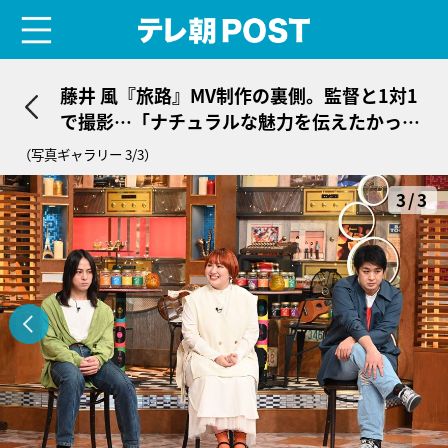
menu
テレ朝POST
藤井 風『旅路』MV制作の裏側。監督と1対1
で撮影…「ナチュラルな魅力を伝えたかっ
た」
（写真ギャラリー 3/3）
3/3